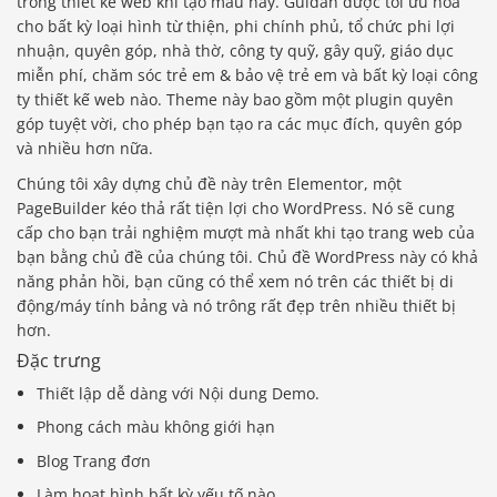
trong thiết kế web khi tạo mẫu này. Guidan được tối ưu hóa
cho bất kỳ loại hình từ thiện, phi chính phủ, tổ chức phi lợi
nhuận, quyên góp, nhà thờ, công ty quỹ, gây quỹ, giáo dục
miễn phí, chăm sóc trẻ em & bảo vệ trẻ em và bất kỳ loại công
ty thiết kế web nào. Theme này bao gồm một plugin quyên
góp tuyệt vời, cho phép bạn tạo ra các mục đích, quyên góp
và nhiều hơn nữa.
Chúng tôi xây dựng chủ đề này trên Elementor, một
PageBuilder kéo thả rất tiện lợi cho WordPress. Nó sẽ cung
cấp cho bạn trải nghiệm mượt mà nhất khi tạo trang web của
bạn bằng chủ đề của chúng tôi. Chủ đề WordPress này có khả
năng phản hồi, bạn cũng có thể xem nó trên các thiết bị di
động/máy tính bảng và nó trông rất đẹp trên nhiều thiết bị
hơn.
Đặc trưng
Thiết lập dễ dàng với Nội dung Demo.
Phong cách màu không giới hạn
Blog Trang đơn
Làm hoạt hình bất kỳ yếu tố nào