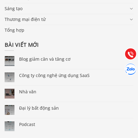
Sáng tạo
Báo giá & Đặt hàng:
Thương mại điện tử
0903.976.769
Tổng hợp
Hướng dẫn & Hỗ trợ:
BÀI VIẾT MỚI
(028) 22.166.144
Tư vấn
Gọi cho
Blog giảm cân và tăng cơ
Hợp tác
Chát cù
Công ty công nghệ ứng dụng SaaS
Nhà văn
Đại lý bất động sản
Podcast