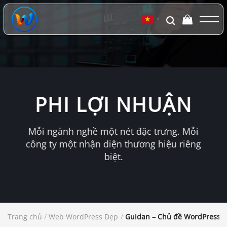
Chuyển
đến
▼
nội
dung
PHI LỢI NHUẬN
Mỗi ngành nghề một nét đặc trưng. Mỗi
công ty một nhận diện thương hiệu riêng
biệt.
Trang chủ
/
Web WordPress Đẹp
/
Guidan – Chủ đề WordPress từ