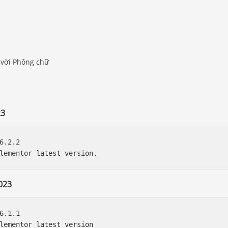
 vời Phông chữ
23
6.2.2

023
6.1.1
