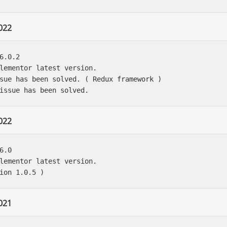
022
6.0.2

lementor latest version.

sue has been solved. ( Redux framework )

022
.0

lementor latest version.

021