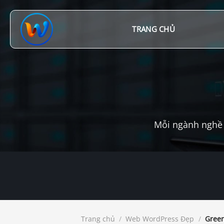
Chuyển
đến
nội
TRANG CHỦ
dung
Mỗi ngành nghề 
Trang chủ
/
Web WordPress Đẹp
/
Green