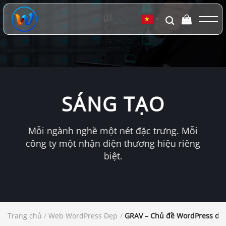
Chuyển
đến
▼
nội
dung
SÁNG TẠO
Mỗi ngành nghề một nét đặc trưng. Mỗi
công ty một nhận diện thương hiệu riêng
biệt.
Trang chủ
/
Web WordPress Đẹp
/
GRAV – Chủ đề WordPress dan