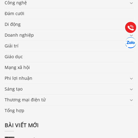
Công nghệ
Đám cưới
Hướng dẫn & Hỗ trợ:
(028) 22.166.144
Tư vấn
Di động
Gọi cho
Doanh nghiệp
Hợp tác
Chát cù
Giải trí
Giáo dục
Mạng xã hội
Phi lợi nhuận
Sáng tạo
Thương mại điện tử
Tổng hợp
BÀI VIẾT MỚI