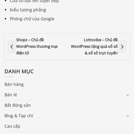
Cửa sổ bật lên tuyệt đẹp
biểu tượng phẳng
Phông chữ của Google
Shopz – Chủ đề
Lottovibe – Chủ đề
WordPress thương mại
WordPress tặng quà xổ số
điện tử
& xổ số trực tuyến
DANH MỤC
Bán hàng
Bán lẻ
Bất động sản
Blog & Tạp chí
Báo giá & Đặt hàng:
Cao cấp
0903.976.769