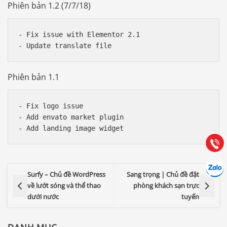
Phiên bản 1.2 (7/7/18)
- Fix issue with Elementor 2.1

Phiên bản 1.1
Báo giá & Đặt hàng:
0903.976.769
- Fix logo issue

- Add envato market plugin

Hướng dẫn & Hỗ trợ:
(028) 22.166.144
Tư vấn
Gọi cho
Hợp tác
Chát cù
Surfy – Chủ đề WordPress
Sang trọng | Chủ đề đặt
về lướt sóng và thể thao
phòng khách sạn trực
dưới nước
tuyến