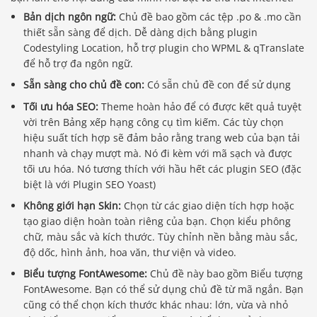
Bản dịch ngôn ngữ:
Chủ đề bao gồm các tệp .po & .mo cần
thiết sẵn sàng để dịch. Dễ dàng dịch bằng plugin
Codestyling Location, hỗ trợ plugin cho WPML & qTranslate
để hỗ trợ đa ngôn ngữ.
Sẵn sàng cho chủ đề con:
Có sẵn chủ đề con để sử dụng
Tối ưu hóa SEO:
Theme hoàn hảo để có được kết quả tuyệt
vời trên Bảng xếp hạng công cụ tìm kiếm. Các tùy chọn
hiệu suất tích hợp sẽ đảm bảo rằng trang web của bạn tải
nhanh và chạy mượt mà. Nó đi kèm với mã sạch và được
tối ưu hóa. Nó tương thích với hầu hết các plugin SEO (đặc
biệt là với Plugin SEO Yoast)
Không giới hạn Skin:
Chọn từ các giao diện tích hợp hoặc
tạo giao diện hoàn toàn riêng của bạn. Chọn kiểu phông
chữ, màu sắc và kích thước. Tùy chỉnh nền bằng màu sắc,
độ dốc, hình ảnh, hoa văn, thư viện và video.
Biểu tượng FontAwesome:
Chủ đề này bao gồm Biểu tượng
FontAwesome. Bạn có thể sử dụng chủ đề từ mã ngắn. Bạn
cũng có thể chọn kích thước khác nhau: lớn, vừa và nhỏ