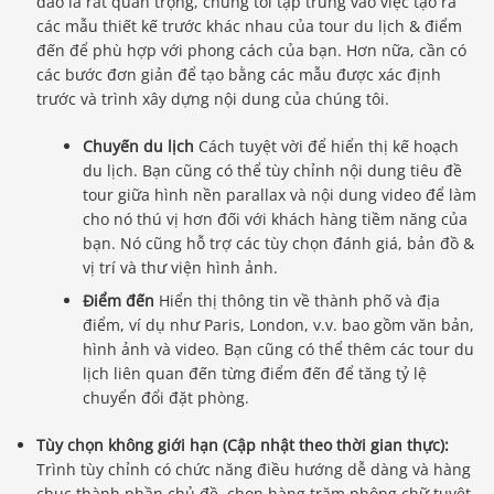
đáo là rất quan trọng, chúng tôi tập trung vào việc tạo ra
các mẫu thiết kế trước khác nhau của tour du lịch & điểm
đến để phù hợp với phong cách của bạn. Hơn nữa, cần có
các bước đơn giản để tạo bằng các mẫu được xác định
trước và trình xây dựng nội dung của chúng tôi.
Chuyến du lịch
Cách tuyệt vời để hiển thị kế hoạch
du lịch. Bạn cũng có thể tùy chỉnh nội dung tiêu đề
tour giữa hình nền parallax và nội dung video để làm
cho nó thú vị hơn đối với khách hàng tiềm năng của
bạn. Nó cũng hỗ trợ các tùy chọn đánh giá, bản đồ &
vị trí và thư viện hình ảnh.
Điểm đến
Hiển thị thông tin về thành phố và địa
điểm, ví dụ như Paris, London, v.v. bao gồm văn bản,
hình ảnh và video. Bạn cũng có thể thêm các tour du
lịch liên quan đến từng điểm đến để tăng tỷ lệ
chuyển đổi đặt phòng.
Tùy chọn không giới hạn (Cập nhật theo thời gian thực):
Trình tùy chỉnh có chức năng điều hướng dễ dàng và hàng
chục thành phần chủ đề, chọn hàng trăm phông chữ tuyệt