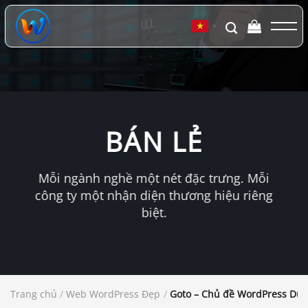
Chuyển
đến
▼
nội
dung
BÁN LẺ
Mỗi ngành nghề một nét đặc trưng. Mỗi
công ty một nhận diện thương hiệu riêng
biệt.
Trang chủ
/
Web WordPress Đẹp
/
Goto – Chủ đề WordPress Du l