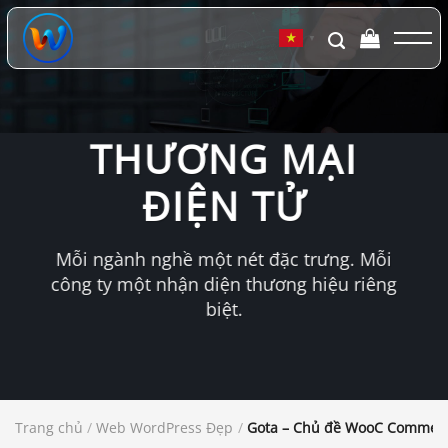
Chuyển
đến
▼
nội
dung
THƯƠNG MẠI
ĐIỆN TỬ
Mỗi ngành nghề một nét đặc trưng. Mỗi
công ty một nhận diện thương hiệu riêng
biệt.
Trang chủ
/
Web WordPress Đẹp
/
Gota – Chủ đề WooC Commerc