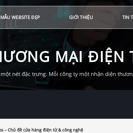
MẪU WEBSITE ĐẸP
GIỚI THIỆU
TIN 
HƯƠNG MẠI ĐIỆN 
một nét đặc trưng. Mỗi công ty một nhận diện thương 
s – Chủ đề cửa hàng điện tử & công nghệ