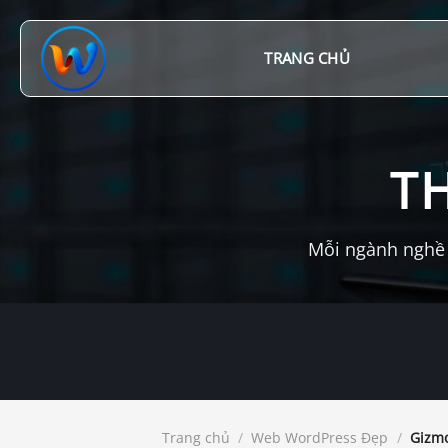
Chuyển
đến
nội
TRANG CHỦ
dung
T
Mỗi ngành nghề 
Trang chủ
/
Web WordPress Đẹp
/
Gizmo