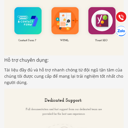
Hướng dẫn & Hỗ trợ:
(028) 22.166.144
Tư vấn
Gọi cho
Hợp tác
Chát cù
Hỗ trợ chuyên dụng:
Tài liệu đầy đủ và hỗ trợ nhanh chóng từ đội ngũ tận tâm của
chúng tôi được cung cấp để mang lại trải nghiệm tốt nhất cho
người dùng.