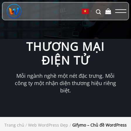
Chuyển
đến
▼
nội
dung
THƯƠNG MẠI
ĐIỆN TỬ
Mỗi ngành nghề một nét đặc trưng. Mỗi
công ty một nhận diện thương hiệu riêng
biệt.
Trang chủ
/
Web WordPress Đẹp
/
Gifymo – Chủ đề WordPress c