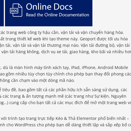
ác trang web công ty hậu cần, vận tải và vận chuyển hàng hóa.
t trong thiết kế web khi tạo theme này. Geoport được tối ưu hóa
n tải, vận tải và vận tải thương mại nào. Vận tải đường bộ, vận tải
vận tải hàng không, dịch vụ xe tải, giao hàng, kho bãi và nhiều hơ
, dù là màn hình máy tính xách tay, iPad, iPhone, Android Mobile
bao gồm nhiều tùy chọn tùy chỉnh cho phép bạn thay đổi phong cá
không cần chạm vào một dòng mã nào.
ể tiêu đề, bao gồm tất cả các phần hữu ích sẵn sàng sử dụng, các
 & các trang & ấn tượng mạnh mẽ (các trang như Sự kiện, Nguyên
log…) cung cấp cho bạn tất cả các mục đích để mở một trang web v
với trình tạo trang trực tiếp Kéo & Thả Elementor phổ biến nhất –
dành cho WordPress cho phép bạn dễ dàng thiết lập và sắp xếp bố c