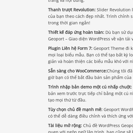
trang và nội dung.
Thanh trượt Revolution:
Slider Revolution 
của bạn theo cách đẹp nhất. Trình chỉnh 
trong thời gian ngắn!
Thiết kế đáp ứng hoàn toàn:
Dù bạn sử dụn
Geoport – Giao diện WordPress về vận tải v
Plugin Liên hệ Form 7:
Geoport Theme đi kè
mọi loại biểu mẫu. Bạn có thể tạo bất kỳ l
giản và hoàn thiện các biểu mẫu khó với n
Sẵn sàng cho WooCommerce:
Chúng tôi đã
giờ bạn có thể bắt đầu bán sản phẩm của
Trình nhập bản demo một cú nhấp chuột:
bản xem trước trực tiếp chỉ bằng một cú nh
tạo mọi thứ từ đầu.
Tùy chọn chủ đề mạnh mẽ:
Geoport WordPr
có thể dễ dàng điều chỉnh và thích ứng vớ
Tài liệu mở rộng:
Chủ đề WordPress Geoport 
quen với ngôn ngữ lập trình, bạn cũng sẽ 