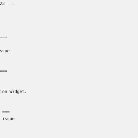
23 ===

==

ssue.

==

ion Widget.

===

 issue
