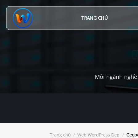
Chuyển
đến
nội
TRANG CHỦ
dung
Mỗi ngành nghề 
Trang chủ
/
Web WordPress Đẹp
/
Geopo