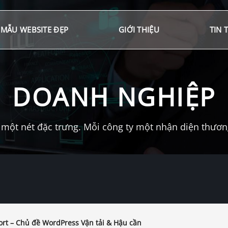
MẪU WEBSITE ĐẸP
GIỚI THIỆU
TIN 
DOANH NGHIỆP
một nét đặc trưng. Mỗi công ty một nhận diện thương 
rt – Chủ đề WordPress Vận tải & Hậu cần