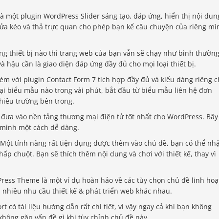
là một plugin WordPress Slider sáng tạo, đáp ứng, hiển thị nội dun
sửa kéo và thả trực quan cho phép bạn kể câu chuyện của riêng mì
g thiết bị nào thì trang web của bạn vẫn sẽ chạy như bình thường
à hậu cần là giao diện đáp ứng đầy đủ cho mọi loại thiết bị.
m với plugin Contact Form 7 tích hợp đầy đủ và kiểu dáng riêng c
oại biểu mẫu nào trong vài phút, bắt đầu từ biểu mẫu liên hệ đơn
hiều trường bên trong.
 đưa vào nền tảng thương mại điện tử tốt nhất cho WordPress. Bây
 mình một cách dễ dàng.
Một tính năng rất tiện dụng được thêm vào chủ đề, bạn có thể nh
ấp chuột. Bạn sẽ thích thêm nội dung và chơi với thiết kế, thay vì
ess Theme là một ví dụ hoàn hảo về các tùy chọn chủ đề linh hoạ
i nhiều nhu cầu thiết kế & phát triển web khác nhau.
có tài liệu hướng dẫn rất chi tiết, vì vậy ngay cả khi bạn không
không gặp vấn đề gì khi tùy chỉnh chủ đề này.