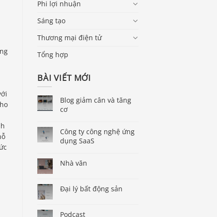
Phi lợi nhuận
Sáng tạo
Thương mại điện tử
ộng
Tổng hợp
BÀI VIẾT MỚI
với
Blog giảm cân và tăng
cho
cơ
nh
Công ty công nghệ ứng
nỗ
dụng SaaS
hức
Nhà văn
Đại lý bất động sản
Podcast