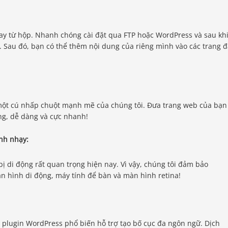
ay từ hộp. Nhanh chóng cài đặt qua FTP hoặc WordPress và sau kh
o. Sau đó, bạn có thể thêm nội dung của riêng mình vào các trang 
t một cú nhấp chuột mạnh mẽ của chúng tôi. Đưa trang web của bạn
ng, dễ dàng và cực nhanh!
ình nhạy:
bị di động rất quan trọng hiện nay. Vì vậy, chúng tôi đảm bảo
àn hình di động, máy tính để bàn và màn hình retina!
c plugin WordPress phổ biến hỗ trợ tạo bố cục đa ngôn ngữ. Dịch