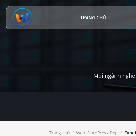
Chuyển
đến
nội
TRANG CHỦ
dung
Mỗi ngành nghề 
Trang chủ
/
Web WordPress Đẹp
/
Fundb