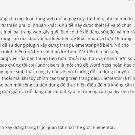
g cho mọi loại trang web dự án gây quỹ, từ thiện, phi lợi nhuận,
 từ thiện phi lợi nhuận khác. Chủ đề này được thiết kế và tổ chức
ặc mọi loại trang web gây quỹ. Bạn có thể dễ dàng sửa đổi và mở r
rang chủ độc đáo với hai kiểu tiêu đề khác nhau và hơn 15 trang
ôi đã sử dụng plugin xây dựng trang Elementor phổ biến. Nó cho
 mình hiệu quả hơn với ít nỗ lực hơn. Các tiện ích bổ sung
công việc của bạn thuận tiện hơn, thoải mái hơn và nhanh hơn so 
 sao chúng tôi coi Fundraisers là một chủ đề WordPress hoàn hảo 
ông nghệ sinh thái, công ty bảo vệ môi trường để sử dụng chuyên
 thoải mái khi tùy chỉnh các trang trên trang đầu. Elementor là trì
o bạn một công cụ tiện dụng để thực hiện điều đó mà không cần 
g đơn giản và dễ dàng đối với bất kỳ ai mà không cần bất kỳ kiến ​​t
ình xây dựng trang trực quan tốt nhất thế giới: Elementor.