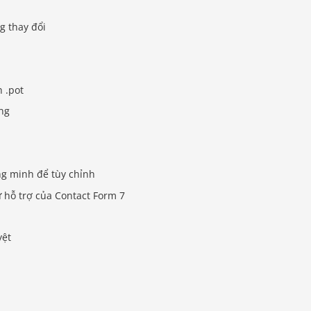
g thay đổi
h .pot
ng
ng minh để tùy chỉnh
ự hỗ trợ của Contact Form 7
yệt