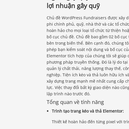
lợi nhuận gây quỹ
Chủ đề WordPress Fundraisers được xây dựn
phi chính phủ, quỹ, nhà thờ và các tổ chức
hoàn hảo cho mọi loại tổ chức từ thiện ho
bố cục chủ đề. Chủ đề bao gồm 02 bố cục t
bên trong biến thể. Bên cạnh đó, chúng t
phép bạn kiểm soát nội dung và bố cục của
Elementor tích hợp của chúng tôi sẽ giúp 
phương pháp truyền thống. Đó là lý do tại
quản lý chất thải, năng lượng thay thế, c
nghiệp. Tiện ích kéo và thả luôn hữu ích và
xây dựng trang mạnh mẽ nhất cung cấp ch
lực. Việc thay đổi bất kỳ giao diện nào cũn
lập trình nào trước đó.
Tổng quan về tính năng
Trình tạo trang kéo và thả Elementor:
Thiết kế hoàn hảo đến từng pixel với tr