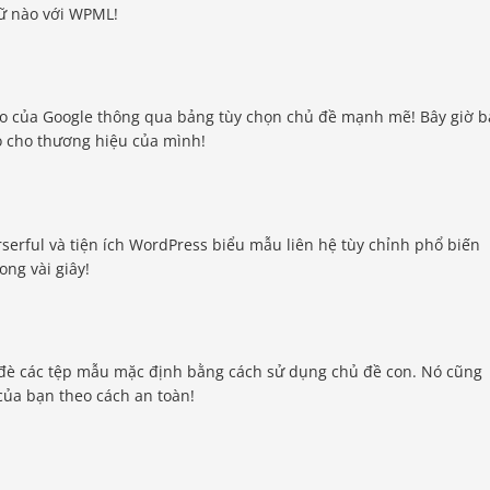
ữ nào với WPML!
o của Google thông qua bảng tùy chọn chủ đề mạnh mẽ! Bây giờ 
o cho thương hiệu của mình!
serful và tiện ích WordPress biểu mẫu liên hệ tùy chỉnh phổ biến
ong vài giây!
đè các tệp mẫu mặc định bằng cách sử dụng chủ đề con. Nó cũng
của bạn theo cách an toàn!