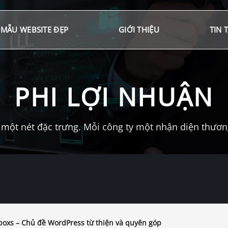
MẪU WEBSITE ĐẸP
GIỚI THIỆU
TIN 
PHI LỢI NHUẬN
một nét đặc trưng. Mỗi công ty một nhận diện thương 
oxs – Chủ đề WordPress từ thiện và quyên góp