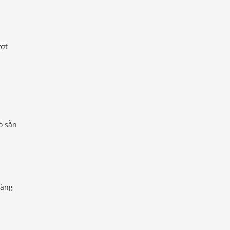
ượt
ó sẵn
dàng