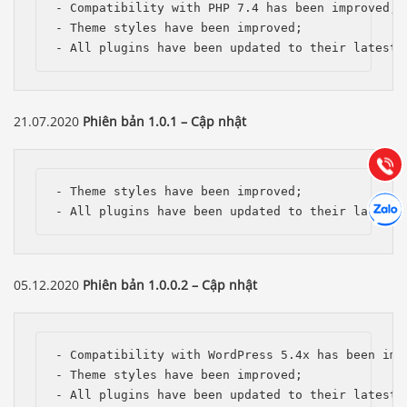
- Compatibility with PHP 7.4 has been improved;

- Theme styles have been improved;

- All plugins have been updated to their latest 
Báo giá & Đặt hàng:
0903.976.769
21.07.2020
Phiên bản 1.0.1 – Cập nhật
Hướng dẫn & Hỗ trợ:
(028) 22.166.144
Tư vấn
Gọi cho
- Theme styles have been improved;

Hợp tác
Chát cù
- All plugins have been updated to their latest 
05.12.2020
Phiên bản 1.0.0.2 – Cập nhật
- Compatibility with WordPress 5.4x has been impr
- Theme styles have been improved;

- All plugins have been updated to their latest 