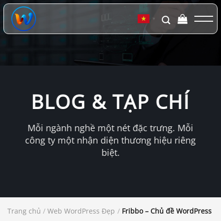
Chuyển
đến
▼
nội
dung
BLOG & TẠP CHÍ
Mỗi ngành nghề một nét đặc trưng. Mỗi
công ty một nhận diện thương hiệu riêng
biệt.
Trang chủ
/
Web WordPress Đẹp
/
Fribbo – Chủ đề WordPress Bl