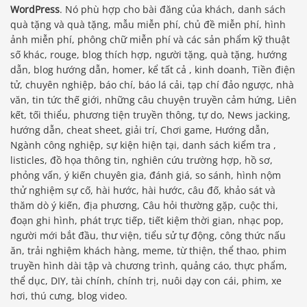
WordPress
. Nó phù hợp cho bài đăng của khách, danh sách
quà tặng và quà tặng, mẫu miễn phí, chủ đề miễn phí, hình
ảnh miễn phí, phông chữ miễn phí và các sản phẩm kỹ thuật
số khác, rouge, blog thích hợp, người tặng, quà tặng, hướng
dẫn, blog hướng dẫn, homer, kể tất cả , kinh doanh, Tiền điện
tử, chuyên nghiệp, báo chí, báo lá cải, tạp chí đảo ngược, nhà
văn, tin tức thế giới, những câu chuyện truyền cảm hứng, Liên
kết, tối thiểu, phương tiện truyền thông, tự do, News jacking,
hướng dẫn, cheat sheet, giải trí, Chơi game, Hướng dẫn,
Ngành công nghiệp, sự kiện hiện tại, danh sách kiểm tra ,
listicles, đồ họa thông tin, nghiên cứu trường hợp, hồ sơ,
phỏng vấn, ý kiến ​​chuyên gia, đánh giá, so sánh, hình nộm
thử nghiệm sự cố, hài hước, hài hước, câu đố, khảo sát và
thăm dò ý kiến, địa phương, Câu hỏi thường gặp, cuộc thi,
đoạn ghi hình, phát trực tiếp, tiết kiệm thời gian, nhạc pop,
người mới bắt đầu, thư viện, tiểu sử tự động, công thức nấu
ăn, trải nghiệm khách hàng, meme, từ thiện, thể thao, phim
truyền hình dài tập và chương trình, quảng cáo, thực phẩm,
thể dục, DIY, tài chính, chính trị, nuôi dạy con cái, phim, xe
hơi, thú cưng, blog video.