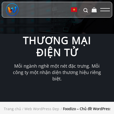
Chuyển
đến
▼
nội
dung
THƯƠNG MẠI
ĐIỆN TỬ
Mỗi ngành nghề một nét đặc trưng. Mỗi
công ty một nhận diện thương hiệu riêng
biệt.
Trang chủ
/
Web WordPress Đẹp
/
Foodizo – Chủ đề WordPress 