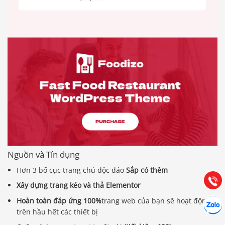
Báo giá & Đặt hàng:
0903.976.769
Nguồn và Tín dụng
Hướng dẫn & Hỗ trợ:
(028) 22.166.144
Hơn 3 bố cục trang chủ độc đáo
Sắp có thêm
Tư vấn
Gọi cho
Xây dựng trang kéo và thả Elementor
Hợp tác
Hoàn toàn đáp ứng 100%
trang web của bạn sẽ hoạt động
Chát cù
trên hầu hết các thiết bị