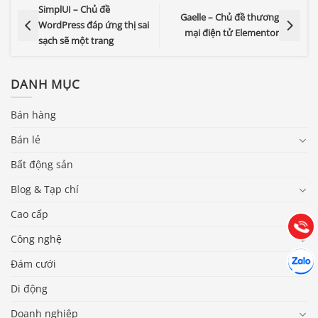
SimplUI – Chủ đề
Gaelle – Chủ đề thương
WordPress đáp ứng thị sai
mại điện tử Elementor
sạch sẽ một trang
DANH MỤC
Bán hàng
Bán lẻ
Báo giá & Đặt hàng:
0903.976.769
Bất động sản
Blog & Tạp chí
Hướng dẫn & Hỗ trợ:
(028) 22.166.144
Cao cấp
Tư vấn
Gọi cho
Công nghệ
Hợp tác
Chát cù
Đám cưới
Di động
Doanh nghiệp