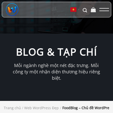
Chuyển
đến
▼
nội
dung
BLOG & TẠP CHÍ
Mỗi ngành nghề một nét đặc trưng. Mỗi
công ty một nhận diện thương hiệu riêng
biệt.
Trang chủ
/
Web WordPress Đẹp
/
FoodBlog – Chủ đề WordPress