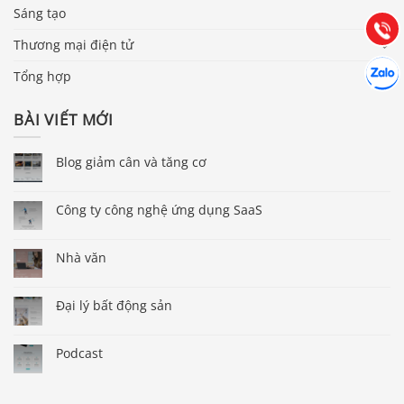
(028) 22.166.144
Sáng tạo
Tư vấn
Gọi cho
Thương mại điện tử
Hợp tác
Chát cù
Tổng hợp
BÀI VIẾT MỚI
Blog giảm cân và tăng cơ
Công ty công nghệ ứng dụng SaaS
Nhà văn
Đại lý bất động sản
Podcast