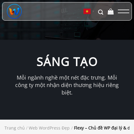
Chuyển
đến
▼
nội
dung
SÁNG TẠO
Mỗi ngành nghề một nét đặc trưng. Mỗi
công ty một nhận diện thương hiệu riêng
biệt.
Trang chủ
/
Web WordPress Đẹp
/
Flexy – Chủ đề WP đại lý & d