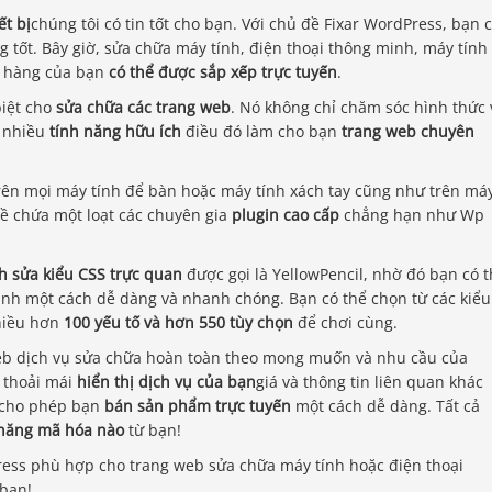
ết bị
chúng tôi có tin tốt cho bạn. Với chủ đề Fixar WordPress, bạn 
 tốt. Bây giờ, sửa chữa máy tính, điện thoại thông minh, máy tính
ch hàng của bạn
có thể được sắp xếp trực tuyến
.
biệt cho
sửa chữa các trang web
. Nó không chỉ chăm sóc hình thức 
t nhiều
tính năng hữu ích
điều đó làm cho bạn
trang web chuyên
trên mọi máy tính để bàn hoặc máy tính xách tay cũng như trên má
đề chứa một loạt các chuyên gia
plugin cao cấp
chẳng hạn như Wp
nh sửa kiểu CSS trực quan
được gọi là YellowPencil, nhờ đó bạn có 
ình một cách dễ dàng và nhanh chóng. Bạn có thể chọn từ các kiểu
nhiều hơn
100 yếu tố và hơn 550 tùy chọn
để chơi cùng.
web dịch vụ sửa chữa hoàn toàn theo mong muốn và nhu cầu của
 thoải mái
hiển thị dịch vụ của bạn
giá và thông tin liên quan khác
 cho phép bạn
bán sản phẩm trực tuyến
một cách dễ dàng. Tất cả
 năng mã hóa nào
từ bạn!
ess phù hợp cho trang web sửa chữa máy tính hoặc điện thoại
 bạn!