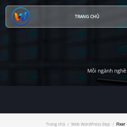
Chuyển
đến
nội
TRANG CHỦ
dung
Mỗi ngành nghề 
Trang chủ
/
Web WordPress Đẹp
/
Fixar