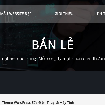
MẪU WEBSITE ĐẸP
GIỚI THIỆU
TIN 
BÁN LẺ
một nét đặc trưng. Mỗi công ty một nhận diện thương 
 – Theme WordPress Sửa Điện Thoại & Máy Tính