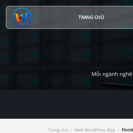
Chuyển
đến
nội
TRANG CHỦ
dung
Mỗi ngành nghề 
Trang chủ
/
Web WordPress Đẹp
/
Finnik