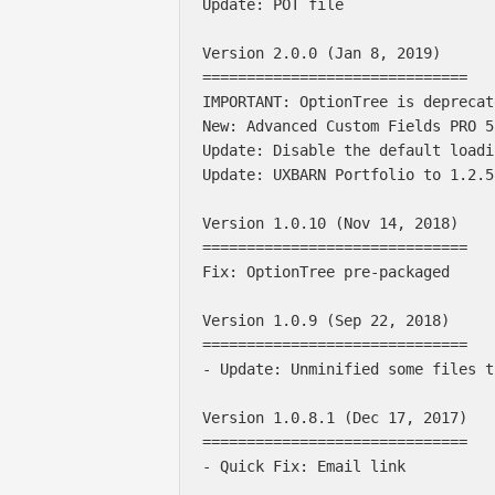
Update: POT file

Version 2.0.0 (Jan 8, 2019)

==============================

IMPORTANT: OptionTree is deprecat
New: Advanced Custom Fields PRO 5.
Update: Disable the default loadi
Update: UXBARN Portfolio to 1.2.5.
Version 1.0.10 (Nov 14, 2018)

==============================

Fix: OptionTree pre-packaged

Version 1.0.9 (Sep 22, 2018)

==============================

- Update: Unminified some files t
Version 1.0.8.1 (Dec 17, 2017)

==============================

- Quick Fix: Email link
