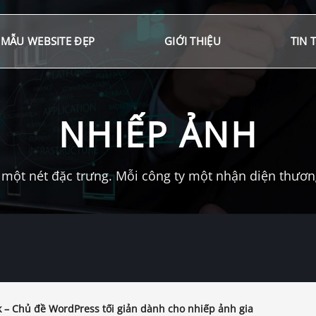
MẪU WEBSITE ĐẸP
GIỚI THIỆU
TIN 
NHIẾP ẢNH
một nét đặc trưng. Mỗi công ty một nhận diện thương 
 – Chủ đề WordPress tối giản dành cho nhiếp ảnh gia