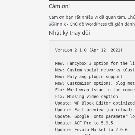
Cảm ơn!
Cảm ơn bạn rất nhiều vì đã quan tâm. Chún
Nhật ký thay đổi
Version 2.1.0 (Apr 12, 2021)

==============================

New: Fancybox 3 option for the li
New: Custom social networks (Cust
New: Polylang plugin support

New: Customizer options: blog met
Fix: Word wrap issue in the comme
Fix: Missing video caption

Update: WP Block Editor optimized

Update: Fast preview (no reload) 
Update: Google Fonts parameter lo
Update: ACF Pro to 5.9.5

Update: Envato Market to 2.0.6
