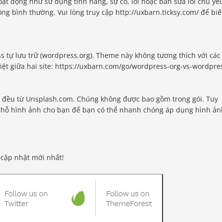
ạt động như sử dụng tính năng, sự cố, lỗi hoặc bản sửa lỗi chủ yế
ng bình thường. Vui lòng truy cập http://uxbarn.ticksy.com/ để biế
 tự lưu trữ (wordpress.org). Theme này không tương thích với các
biệt giữa hai site: https://uxbarn.com/go/wordpress-org-vs-wordpre
p đều từ Unsplash.com. Chúng không được bao gồm trong gói. Tuy
iữ chỗ hình ảnh cho bạn để bạn có thể nhanh chóng áp dụng hình ả
à cập nhật mới nhất!