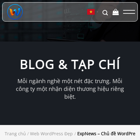
Chuyển
đến
▼
nội
dung
BLOG & TẠP CHÍ
Mỗi ngành nghề một nét đặc trưng. Mỗi
công ty một nhận diện thương hiệu riêng
biệt.
Trang chủ
/
Web WordPress Đẹp
/
ExpNews – Chủ đề WordPress 