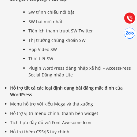
Hướng dẫn & Hỗ trợ:
(028) 22.166.144
SW trình chiếu nổi bật
Tư vấn
Gọi cho
SW bài mới nhất
Hợp tác
Tiện ích thanh trượt SW Twitter
Chát cù
Thị trường chứng khoán SW
Hộp Video SW
Thời tiết SW
Plugin WordPress đăng nhập xã hội – AccessPress
Social Đăng nhập Lite
Hỗ trợ tất cả các loại định dạng bài đăng mặc định của
WordPress
Menu hỗ trợ với kiểu Mega và thả xuống
Hỗ trợ vị trí menu chính, thanh bên widget
Tích hợp đầy đủ với Font Awesome Icon
Hỗ trợ thêm CSS/JS tùy chỉnh