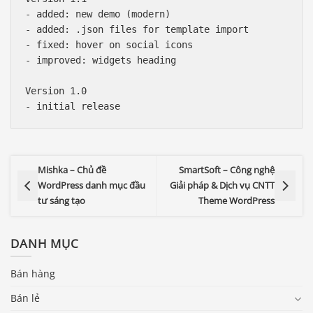
- added: new demo (modern) 

- added: .json files for template import 

- fixed: hover on social icons 

- improved: widgets heading

Version 1.0

Mishka – Chủ đề
SmartSoft – Công nghệ
WordPress danh mục đầu
Giải pháp & Dịch vụ CNTT
tư sáng tạo
Theme WordPress
DANH MỤC
Bán hàng
Bán lẻ