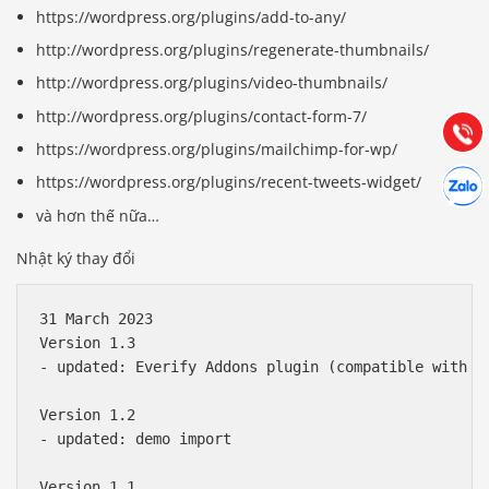
Báo giá & Đặt hàng:
https://wordpress.org/plugins/add-to-any/
0903.976.769
http://wordpress.org/plugins/regenerate-thumbnails/
http://wordpress.org/plugins/video-thumbnails/
Hướng dẫn & Hỗ trợ:
(028) 22.166.144
http://wordpress.org/plugins/contact-form-7/
Tư vấn
Gọi cho
https://wordpress.org/plugins/mailchimp-for-wp/
Hợp tác
https://wordpress.org/plugins/recent-tweets-widget/
Chát cù
và hơn thế nữa…
Nhật ký thay đổi
31 March 2023

Version 1.3 

- updated: Everify Addons plugin (compatible with PH
Version 1.2

- updated: demo import

Version 1.1
