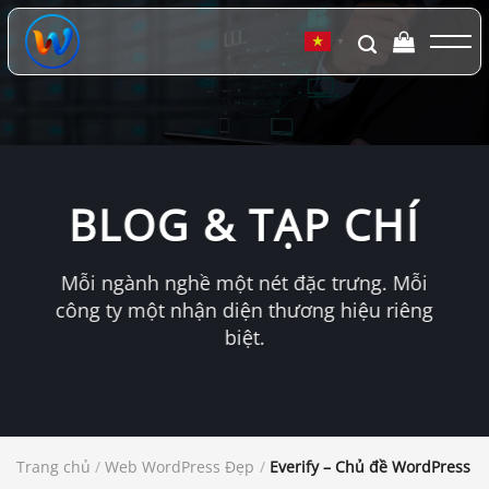
Chuyển
đến
▼
nội
dung
BLOG & TẠP CHÍ
Mỗi ngành nghề một nét đặc trưng. Mỗi
công ty một nhận diện thương hiệu riêng
biệt.
Trang chủ
/
Web WordPress Đẹp
/
Everify – Chủ đề WordPress đ