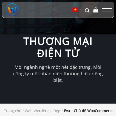
Chuyển
đến
▼
nội
dung
THƯƠNG MẠI
ĐIỆN TỬ
Mỗi ngành nghề một nét đặc trưng. Mỗi
công ty một nhận diện thương hiệu riêng
biệt.
Trang chủ
/
Web WordPress Đẹp
/
Eva – Chủ đề WooCommerce t