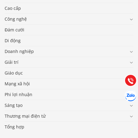
Cao cấp
Công nghệ
Đám cưới
Di động
Báo giá & Đặt hàng:
0903.976.769
Doanh nghiệp
Giải trí
Hướng dẫn & Hỗ trợ:
Giáo dục
(028) 22.166.144
Tư vấn
Gọi cho
Mạng xã hội
Hợp tác
Phi lợi nhuận
Chát cù
Sáng tạo
Thương mại điện tử
Tổng hợp