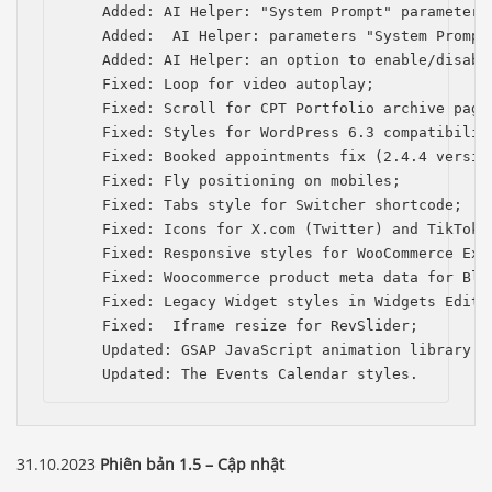
    Added: AI Helper: "System Prompt" parameter 
    Added:  AI Helper: рarameters "System Prompt
    Added: AI Helper: an option to enable/disabl
    Fixed: Loop for video autoplay;

    Fixed: Scroll for CPT Portfolio archive page 
    Fixed: Styles for WordPress 6.3 compatibility
    Fixed: Booked appointments fix (2.4.4 version
    Fixed: Fly positioning on mobiles;

    Fixed: Tabs style for Switcher shortcode;

    Fixed: Icons for Х.com (Twitter) and TikTok;

    Fixed: Responsive styles for WooCommerce Exte
    Fixed: Woocommerce product meta data for Blog
    Fixed: Legacy Widget styles in Widgets Editor
    Fixed:  Iframe resize for RevSlider;

    Updated: GSAP JavaScript animation library to
    Updated: The Events Calendar styles.
31.10.2023
Phiên bản 1.5 – Cập nhật