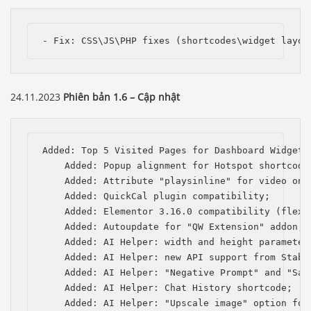
- Fix: CSS\JS\PHP fixes (shortcodes\widget layou
24.11.2023
Phiên bản 1.6 – Cập nhật
Added: Top 5 Visited Pages for Dashboard Widget;

    Added: Popup alignment for Hotspot shortcode;
    Added: Attribute "playsinline" for video on i
    Added: QuickCal plugin compatibility;

    Added: Elementor 3.16.0 compatibility (flexbo
    Added: Autoupdate for "QW Extension" addon;

    Added: AI Helper: width and height parameters
    Added: AI Helper: new API support from Stabil
    Added: AI Helper: "Negative Prompt" and "Saf
    Added: AI Helper: Chat History shortcode;

    Added: AI Helper: "Upscale image" option for