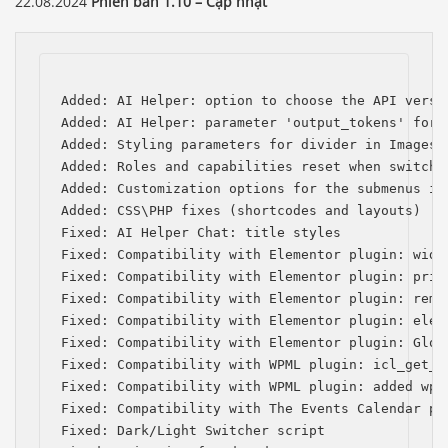
22.08.2024
Phiên bản 1.10 – Cập nhật
Added: AI Helper: option to choose the API versio
Added: AI Helper: parameter 'output_tokens' for t
Added: Styling parameters for divider in Images C
Added: Roles and capabilities reset when switchin
Added: Customization options for the submenus in 
Added: CSS\PHP fixes (shortcodes and layouts)

Fixed: AI Helper Chat: title styles

Fixed: Compatibility with Elementor plugin: widg
Fixed: Compatibility with Elementor plugin: prio
Fixed: Compatibility with Elementor plugin: remo
Fixed: Compatibility with Elementor plugin: elem
Fixed: Compatibility with Elementor plugin: Globa
Fixed: Compatibility with WPML plugin: icl_get_l
Fixed: Compatibility with WPML plugin: added wpml
Fixed: Compatibility with The Events Calendar pl
Fixed: Dark/Light Switcher script
