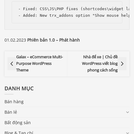
- Fixed: CSS\JS\PHP fixes (shortcodes\widget layo
- Added: New trx_addons option "Show mouse helpe
01.02.2023
Phiên bản 1.0 – Phát hành
Galax – eCommerce Multi-
Nhà để xe | Chủ đề
Purpose WordPress
WordPress viết blog
Theme
phong cách sống
DANH MỤC
Bán hàng
Bán lẻ
Bất động sản
Blog & Tạp chí