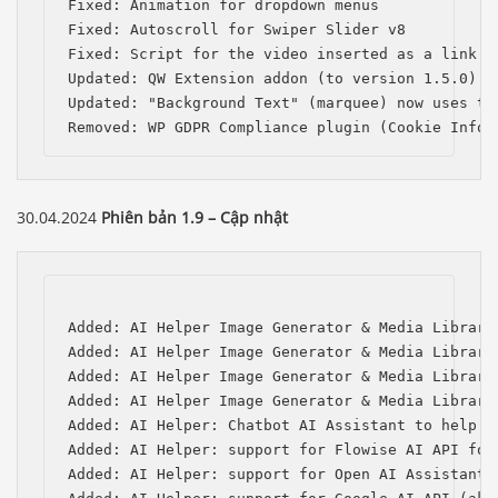
Fixed: Animation for dropdown menus

Fixed: Autoscroll for Swiper Slider v8

Fixed: Script for the video inserted as a link in
Updated: QW Extension addon (to version 1.5.0)

Updated: "Background Text" (marquee) now uses the
Removed: WP GDPR Compliance plugin (Cookie Infor
30.04.2024
Phiên bản 1.9 – Cập nhật
Added: AI Helper Image Generator & Media Library
Added: AI Helper Image Generator & Media Library
Added: AI Helper Image Generator & Media Library
Added: AI Helper Image Generator & Media Library
Added: AI Helper: Chatbot AI Assistant to help w
Added: AI Helper: support for Flowise AI API for 
Added: AI Helper: support for Open AI Assistants 