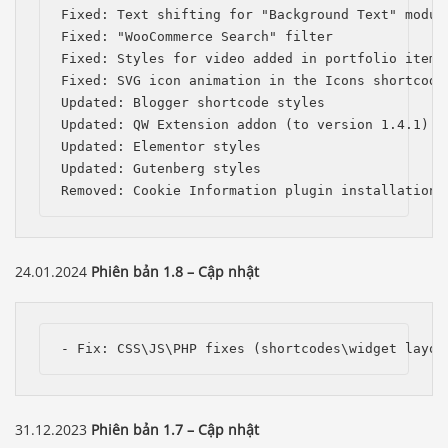
Fixed: Text shifting for "Background Text" module
Fixed: "WooCommerce Search" filter

Fixed: Styles for video added in portfolio items

Fixed: SVG icon animation in the Icons shortcode

Updated: Blogger shortcode styles

Updated: QW Extension addon (to version 1.4.1)

Updated: Elementor styles

Updated: Gutenberg styles

Removed: Cookie Information plugin installation 
24.01.2024
Phiên bản 1.8 – Cập nhật
- Fix: CSS\JS\PHP fixes (shortcodes\widget layou
31.12.2023
Phiên bản 1.7 – Cập nhật