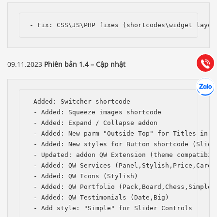
Báo giá & Đặt hàng:
0903.976.769
- Fix: CSS\JS\PHP fixes (shortcodes\widget layou
Hướng dẫn & Hỗ trợ:
(028) 22.166.144
Tư vấn
Gọi cho
09.11.2023
Phiên bản 1.4 – Cập nhật
Hợp tác
Chát cù
 Added: Switcher shortcode

 - Added: Squeeze images shortcode

 - Added: Expand / Collapse addon

 - Added: New parm "Outside Top" for Titles in th
 - Added: New styles for Button shortcode (Slide,
 - Updated: addon QW Extension (theme compatibili
 - Added: QW Services (Panel,Stylish,Price,Card,P
 - Added: QW Icons (Stylish)

 - Added: QW Portfolio (Pack,Board,Chess,Simple,C
 - Added: QW Testimonials (Date,Big)

 - Add style: "Simple" for Slider Controls