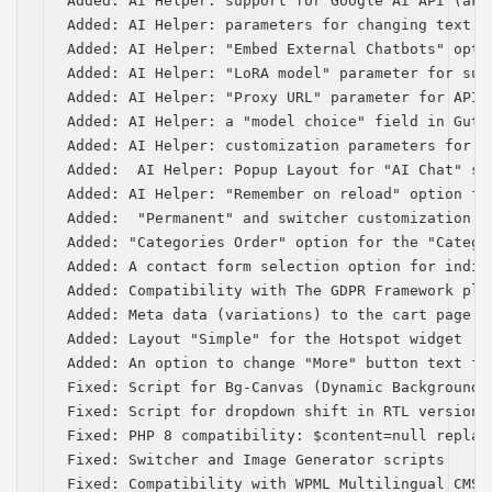
Added: AI Helper: support for Google AI API (aka 
Added: AI Helper: parameters for changing text a
Added: AI Helper: "Embed External Chatbots" optio
Added: AI Helper: "LoRA model" parameter for subm
Added: AI Helper: "Proxy URL" parameter for API 
Added: AI Helper: a "model choice" field in Gute
Added: AI Helper: customization parameters for s
Added:  AI Helper: Popup Layout for "AI Chat" sho
Added: AI Helper: "Remember on reload" option for
Added:  "Permanent" and switcher customization p
Added: "Categories Order" option for the "Categor
Added: A contact form selection option for indiv
Added: Compatibility with The GDPR Framework plug
Added: Meta data (variations) to the cart page

Added: Layout "Simple" for the Hotspot widget

Added: An option to change "More" button text for
Fixed: Script for Bg-Canvas (Dynamic Background) 
Fixed: Script for dropdown shift in RTL version

Fixed: PHP 8 compatibility: $content=null replace
Fixed: Switcher and Image Generator scripts

Fixed: Compatibility with WPML Multilingual CMS (