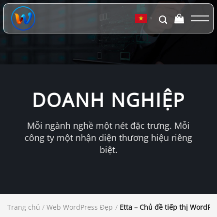
Chuyển
đến
▼
nội
dung
DOANH NGHIỆP
Mỗi ngành nghề một nét đặc trưng. Mỗi
công ty một nhận diện thương hiệu riêng
biệt.
Trang chủ
/
Web WordPress Đẹp
/
Etta – Chủ đề tiếp thị WordPr