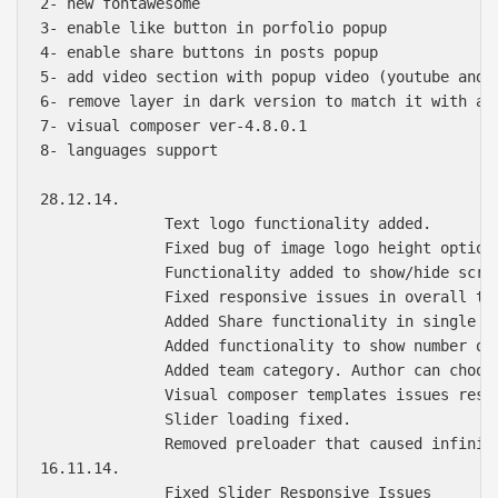
2- new fontawesome

3- enable like button in porfolio popup

4- enable share buttons in posts popup

5- add video section with popup video (youtube and v
6- remove layer in dark version to match it with as 
7- visual composer ver-4.8.0.1

8- languages support

28.12.14. 

              Text logo functionality added.

              Fixed bug of image logo height options
              Functionality added to show/hide scrol
              Fixed responsive issues in overall the
              Added Share functionality in single po
              Added functionality to show number of 
              Added team category. Author can choose
              Visual composer templates issues resol
              Slider loading fixed.

              Removed preloader that caused infinite
16.11.14. 

              Fixed Slider Responsive Issues
