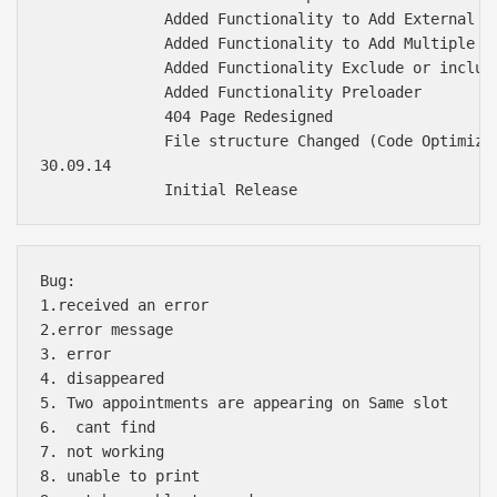
              Added Functionality to Add External Li
              Added Functionality to Add Multiple Se
              Added Functionality Exclude or include
              Added Functionality Preloader

              404 Page Redesigned

              File structure Changed (Code Optimizat
30.09.14  

Bug:

1.received an error

2.error message

3. error

4. disappeared

5. Two appointments are appearing on Same slot

6.  cant find 

7. not working

8. unable to print
