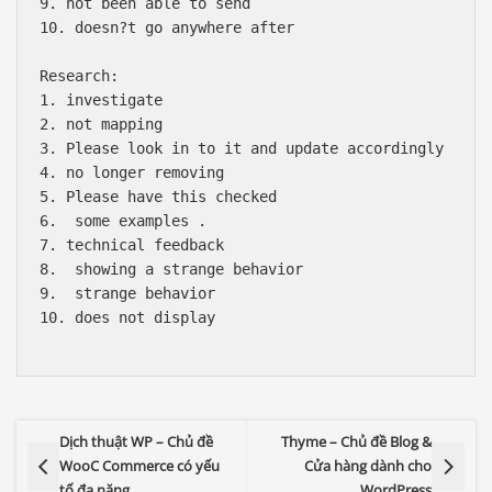
9. not been able to send

10. doesn?t go anywhere after 

Research: 

1. investigate

2. not mapping

3. Please look in to it and update accordingly

4. no longer removing 

5. Please have this checked

6.  some examples .

7. technical feedback 

8.  showing a strange behavior 

9.  strange behavior 

10. does not display 

Dịch thuật WP – Chủ đề
Thyme – Chủ đề Blog &
WooC Commerce có yếu
Cửa hàng dành cho
tố đa năng
WordPress