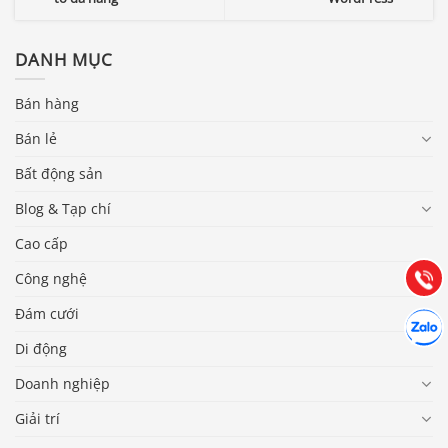
DANH MỤC
Bán hàng
Bán lẻ
Báo giá & Đặt hàng:
Bất động sản
0903.976.769
Blog & Tạp chí
Hướng dẫn & Hỗ trợ:
Cao cấp
(028) 22.166.144
Tư vấn
Gọi cho
Công nghệ
Đám cưới
Hợp tác
Chát cù
Di động
Doanh nghiệp
Giải trí