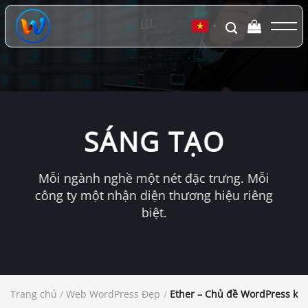
Chuyển
đến
▼
nội
dung
SÁNG TẠO
Mỗi ngành nghề một nét đặc trưng. Mỗi
công ty một nhận diện thương hiệu riêng
biệt.
Trang chủ
/
Web WordPress Đẹp
/
Ether – Chủ đề WordPress kin