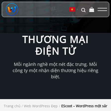
Chuyển
đến
▼
nội
dung
THƯƠNG MẠI
ĐIỆN TỬ
Mỗi ngành nghề một nét đặc trưng. Mỗi
công ty một nhận diện thương hiệu riêng
biệt.
Trang chủ
/
Web WordPress Đẹp
/
EScoot – WordPress một sản