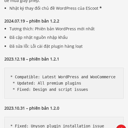
để mua giấy phép.
Nhật ký thay đổi chủ đề WordPress của EScoot
*
2024.07.19 – phiên bản 1.2.2
Tương thích: Phiên bản WordPress mới nhất
Đã cập nhật nguồn nhập khẩu
Đã sửa lỗi: Lỗi cài đặt plugin hàng loạt
2023.12.18 – phiên bản 1.2.1
* Compatible: Latest WordPress and WooCommerce

 * Updated: All premium plugins

 * Fixed: Design and script issues
Báo giá & Đặt hàng:
0903.976.769
2023.10.31 – phiên bản 1.2.0
Hướng dẫn & Hỗ trợ:
(028) 22.166.144
Tư vấn
* Fixed: Unyson plugin installation issue
