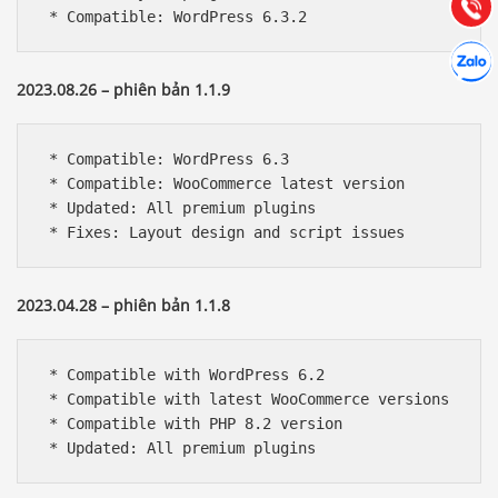
Gọi cho
 * Compatible: WordPress 6.3.2
Hợp tác
Chát cù
2023.08.26 – phiên bản 1.1.9
 * Compatible: WordPress 6.3

 * Compatible: WooCommerce latest version

 * Updated: All premium plugins

 * Fixes: Layout design and script issues
2023.04.28 – phiên bản 1.1.8
 * Compatible with WordPress 6.2

 * Compatible with latest WooCommerce versions

 * Compatible with PHP 8.2 version

 * Updated: All premium plugins