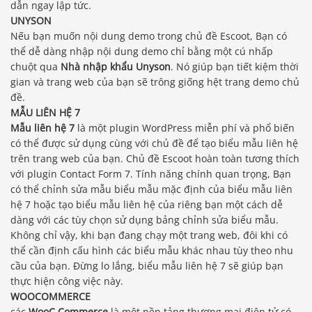
dẫn ngay lập tức.
UNYSON
Nếu bạn muốn nội dung demo trong chủ đề Escoot, Bạn có
thể dễ dàng nhập nội dung demo chỉ bằng một cú nhấp
chuột qua
Nhà nhập khẩu Unyson
. Nó giúp bạn tiết kiệm thời
gian và trang web của bạn sẽ trông giống hệt trang demo chủ
đề.
MẪU LIÊN HỆ 7
Mẫu liên hệ 7
là một plugin WordPress miễn phí và phổ biến
có thể được sử dụng cùng với chủ đề để tạo biểu mẫu liên hệ
trên trang web của bạn. Chủ đề Escoot hoàn toàn tương thích
với plugin Contact Form 7. Tính năng chính quan trọng, Bạn
có thể chỉnh sửa mẫu biểu mẫu mặc định của biểu mẫu liên
hệ 7 hoặc tạo biểu mẫu liên hệ của riêng bạn một cách dễ
dàng với các tùy chọn sử dụng bảng chỉnh sửa biểu mẫu.
Không chỉ vậy, khi bạn đang chạy một trang web, đôi khi có
thể cần định cấu hình các biểu mẫu khác nhau tùy theo nhu
cầu của bạn. Đừng lo lắng, biểu mẫu liên hệ 7 sẽ giúp bạn
thực hiện công việc này.
WOOCOMMERCE
các
WooC Commerce
là một nền tảng thương mại điện tử có