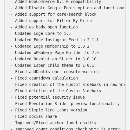
- Added WooCommerce 8.1.0 compatibility

- Added Disable Google Fonts option and functionalit
- Added support for core/search block

- Added support for Filter By Price

- Added wp_body_open function

- Updated Edge Core to 1.1

- Updated Edge Instagram Feed to 2.1.1

- Updated Edge Membership to 1.0.2

- Updated WPBakery Page Builder to 7.0

- Updated Revolution Slider to 6.6.16

- Updated Esben Child theme to 1.0.1

- Fixed addDomListener console warning

- Fixed countdown calculation

- Fixed creation of the Custom Sidebars in new Widge
- Fixed deletion of the Custom Sidebars

- Fixed potential security issue

- Fixed Revolution Slider preview functionality

- Fixed Simple line icons version

- Fixed social share

- Improved/Fixed anchor functionality

- Improved count conditions check with is_array
