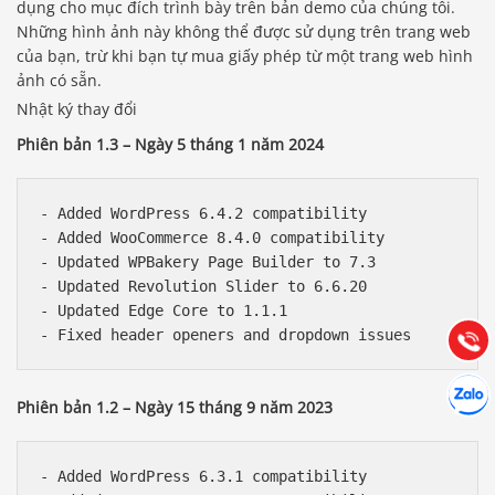
dụng cho mục đích trình bày trên bản demo của chúng tôi.
Những hình ảnh này không thể được sử dụng trên trang web
của bạn, trừ khi bạn tự mua giấy phép từ một trang web hình
ảnh có sẵn.
Nhật ký thay đổi
Phiên bản 1.3 – Ngày 5 tháng 1 năm 2024
Báo giá & Đặt hàng:
- Added WordPress 6.4.2 compatibility

0903.976.769
- Added WooCommerce 8.4.0 compatibility

- Updated WPBakery Page Builder to 7.3

- Updated Revolution Slider to 6.6.20

Hướng dẫn & Hỗ trợ:
- Updated Edge Core to 1.1.1

(028) 22.166.144
Tư vấn
Gọi cho
Hợp tác
Chát cù
Phiên bản 1.2 – Ngày 15 tháng 9 năm 2023
- Added WordPress 6.3.1 compatibility
