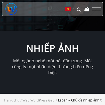
Chuyển
đến
▼
nội
dung
NHIẾP ẢNH
Mỗi ngành nghề một nét đặc trưng. Mỗi
công ty một nhận diện thương hiệu riêng
biệt.
Trang chủ
/
Web WordPress Đẹp
/
Esben – Chủ đề nhiếp ảnh thờ