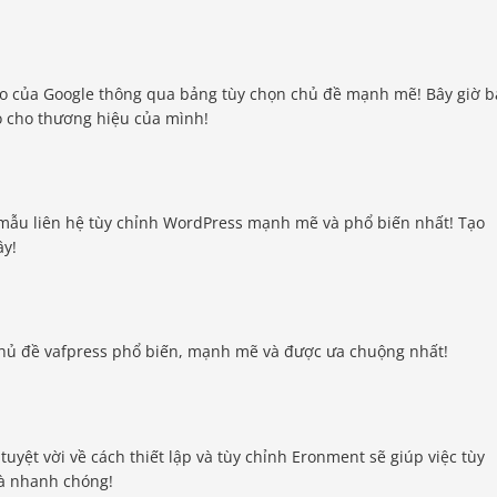
o của Google thông qua bảng tùy chọn chủ đề mạnh mẽ! Bây giờ 
o cho thương hiệu của mình!
u mẫu liên hệ tùy chỉnh WordPress mạnh mẽ và phổ biến nhất! Tạo
ây!
hủ đề vafpress phổ biến, mạnh mẽ và được ưa chuộng nhất!
uyệt vời về cách thiết lập và tùy chỉnh Eronment sẽ giúp việc tùy
và nhanh chóng!