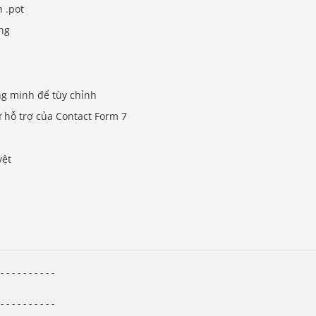
h .pot
ng
ng minh để tùy chỉnh
ự hỗ trợ của Contact Form 7
yệt
----------

----------
