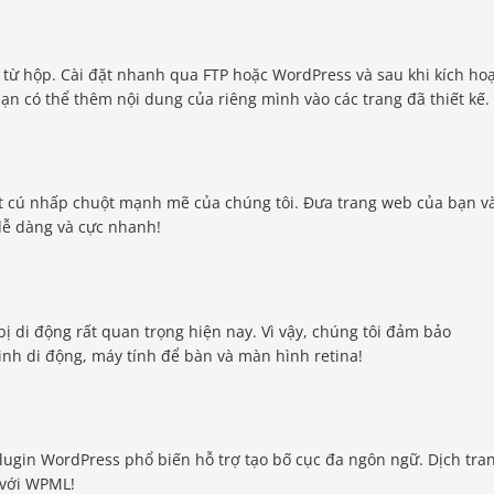
từ hộp. Cài đặt nhanh qua FTP hoặc WordPress và sau khi kích hoạ
ạn có thể thêm nội dung của riêng mình vào các trang đã thiết kế.
ột cú nhấp chuột mạnh mẽ của chúng tôi. Đưa trang web của bạn v
dễ dàng và cực nhanh!
bị di động rất quan trọng hiện nay. Vì vậy, chúng tôi đảm bảo
ình di động, máy tính để bàn và màn hình retina!
lugin WordPress phổ biến hỗ trợ tạo bố cục đa ngôn ngữ. Dịch tra
 với WPML!