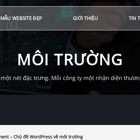
MẪU WEBSITE ĐẸP
GIỚI THIỆU
TIN 
MÔI TRƯỜNG
một nét đặc trưng. Mỗi công ty một nhận diện thương 
ent – Chủ đề WordPress về môi trường