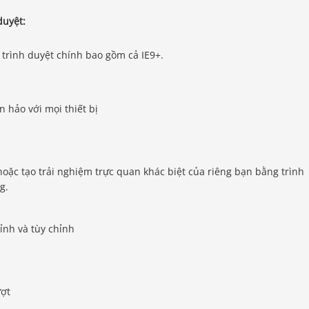
duyệt:
c trình duyệt chính bao gồm cả IE9+.
 hảo với mọi thiết bị
oặc tạo trải nghiệm trực quan khác biệt của riêng bạn bằng trình
g.
ỉnh và tùy chỉnh
ượt