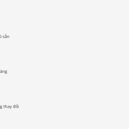
ó sẵn
dàng
g thay đổi