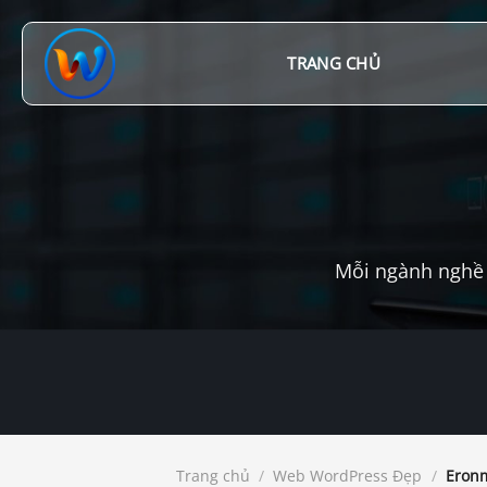
Chuyển
đến
nội
TRANG CHỦ
dung
Mỗi ngành nghề 
Trang chủ
/
Web WordPress Đẹp
/
Eronm