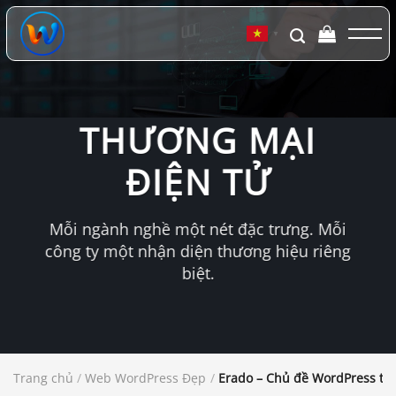
Chuyển
đến
▼
nội
dung
THƯƠNG MẠI
ĐIỆN TỬ
Mỗi ngành nghề một nét đặc trưng. Mỗi
công ty một nhận diện thương hiệu riêng
biệt.
Trang chủ
/
Web WordPress Đẹp
/
Erado – Chủ đề WordPress th