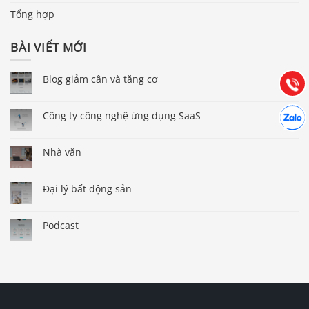
Báo giá & Đặt hàng:
Tổng hợp
0903.976.769
BÀI VIẾT MỚI
Hướng dẫn & Hỗ trợ:
(028) 22.166.144
Tư vấn
Blog giảm cân và tăng cơ
Gọi cho
Hợp tác
Công ty công nghệ ứng dụng SaaS
Chát cù
Nhà văn
Đại lý bất động sản
Podcast