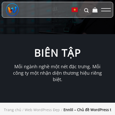
Chuyển
đến
▼
nội
dung
BIÊN TẬP
Mỗi ngành nghề một nét đặc trưng. Mỗi
công ty một nhận diện thương hiệu riêng
biệt.
Trang chủ
/
Web WordPress Đẹp
/
Ennlil – Chủ đề WordPress tạ