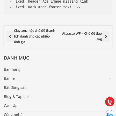
- Fixed: Header Ads Image missing link

Clayton, một chủ đề thanh
Attracto WP – Chủ đề đáp
lịch dành cho các nhiếp
ứng
ảnh gia
DANH MỤC
Bán hàng
Báo giá & Đặt hàng:
0903.976.769
Bán lẻ
Bất động sản
Hướng dẫn & Hỗ trợ:
(028) 22.166.144
Blog & Tạp chí
Tư vấn
Gọi cho
Cao cấp
Hợp tác
Chát cù
Công nghệ