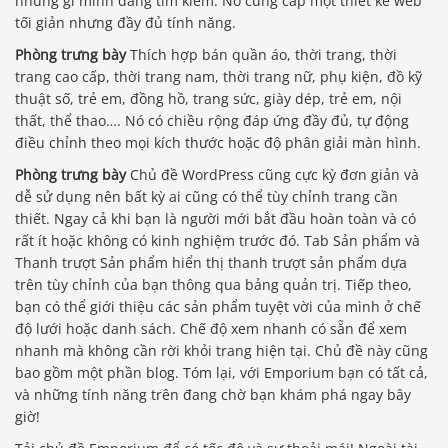
những gì mình đang tìm kiếm. Nó cung cấp một thiết kế web
tối giản nhưng đầy đủ tính năng.
Phòng trưng bày
Thích hợp bán quần áo, thời trang, thời
trang cao cấp, thời trang nam, thời trang nữ, phụ kiện, đồ kỹ
thuật số, trẻ em, đồng hồ, trang sức, giày dép, trẻ em, nội
thất, thể thao…. Nó có chiều rộng đáp ứng đầy đủ, tự động
điều chỉnh theo mọi kích thước hoặc độ phân giải màn hình.
Phòng trưng bày
Chủ đề WordPress cũng cực kỳ đơn giản và
dễ sử dụng nên bất kỳ ai cũng có thể tùy chỉnh trang cần
thiết. Ngay cả khi bạn là người mới bắt đầu hoàn toàn và có
rất ít hoặc không có kinh nghiệm trước đó. Tab Sản phẩm và
Thanh trượt Sản phẩm hiển thị thanh trượt sản phẩm dựa
trên tùy chỉnh của bạn thông qua bảng quản trị. Tiếp theo,
bạn có thể giới thiệu các sản phẩm tuyệt vời của mình ở chế
độ lưới hoặc danh sách. Chế độ xem nhanh có sẵn để xem
nhanh mà không cần rời khỏi trang hiện tại. Chủ đề này cũng
bao gồm một phần blog. Tóm lại, với Emporium bạn có tất cả,
và những tính năng trên đang chờ bạn khám phá ngay bây
giờ!