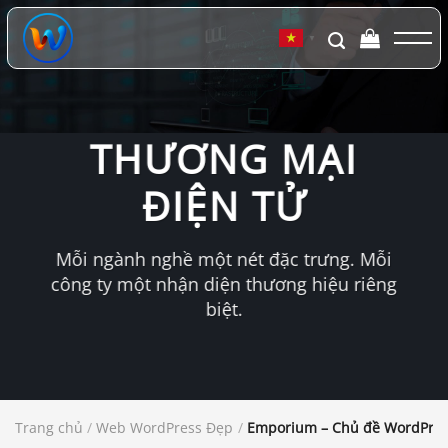
Chuyển
đến
▼
nội
dung
THƯƠNG MẠI
ĐIỆN TỬ
Mỗi ngành nghề một nét đặc trưng. Mỗi
công ty một nhận diện thương hiệu riêng
biệt.
Trang chủ
/
Web WordPress Đẹp
/
Emporium – Chủ đề WordPress