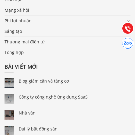
Mạng xã hội
Hướng dẫn & Hỗ trợ:
Phi lợi nhuận
(028) 22.166.144
Tư vấn
Gọi cho
Sáng tạo
Hợp tác
Thương mại điện tử
Chát cù
Tổng hợp
BÀI VIẾT MỚI
Blog giảm cân và tăng cơ
Công ty công nghệ ứng dụng SaaS
Nhà văn
Đại lý bất động sản