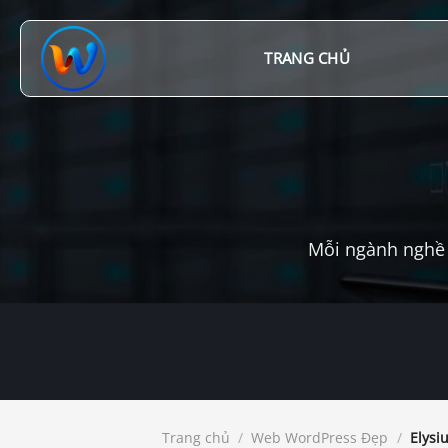
Chuyển
đến
nội
TRANG CHỦ
dung
Mỗi ngành nghề 
Trang chủ
/
Web WordPress Đẹp
/
Elysi