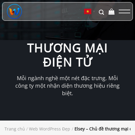
Chuyển
đến
▼
nội
dung
THƯƠNG MẠI
ĐIỆN TỬ
Mỗi ngành nghề một nét đặc trưng. Mỗi
công ty một nhận diện thương hiệu riêng
biệt.
Trang chủ
/
Web WordPress Đẹp
/
Elsey – Chủ đề thương mại đi