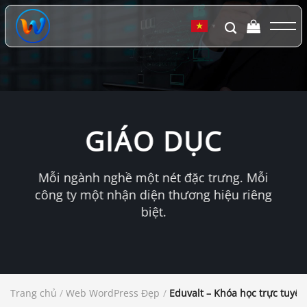
Chuyển
đến
▼
nội
dung
GIÁO DỤC
Mỗi ngành nghề một nét đặc trưng. Mỗi
công ty một nhận diện thương hiệu riêng
biệt.
Trang chủ
/
Web WordPress Đẹp
/
Eduvalt – Khóa học trực tuyế