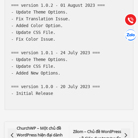
=== version 1.0.2 - 01 August 2023 ===

Hướng dẫn & Hỗ trợ:
- Update Theme Options.

(028) 22.166.144
Tư vấn
Gọi cho
- Fix Translation Issue.

- Added Color Option.

Hợp tác
- Update CSS File.

Chát cù
- Fix Color Issue.

=== version 1.0.1 - 24 July 2023 ===

- Update Theme Options.

- Update CSS File.

- Added New Options.

=== version 1.0.0 - 20 July 2023 ===

- Initial Release

ChurchWP – Một chủ đề
Zilom – Chủ đề WordPress
WordPress hiện đại dành