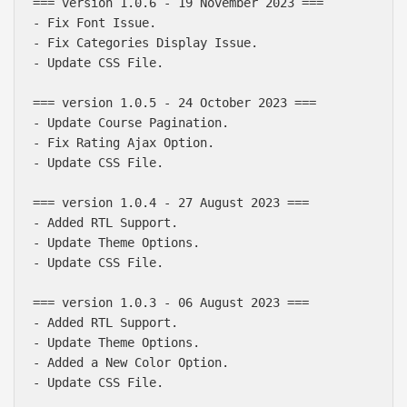
=== version 1.0.6 - 19 November 2023 ===

- Fix Font Issue.

- Fix Categories Display Issue.

- Update CSS File.

=== version 1.0.5 - 24 October 2023 ===

- Update Course Pagination.

- Fix Rating Ajax Option.

- Update CSS File.

=== version 1.0.4 - 27 August 2023 ===

- Added RTL Support.

- Update Theme Options.

- Update CSS File.

=== version 1.0.3 - 06 August 2023 ===

- Added RTL Support.

- Update Theme Options.

Báo giá & Đặt hàng:
- Added a New Color Option.

0903.976.769
- Update CSS File.
