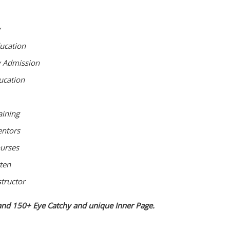
y
ucation
 Admission
ucation
ining
ntors
urses
ten
tructor
 and
150+
Eye Catchy and unique Inner Page.