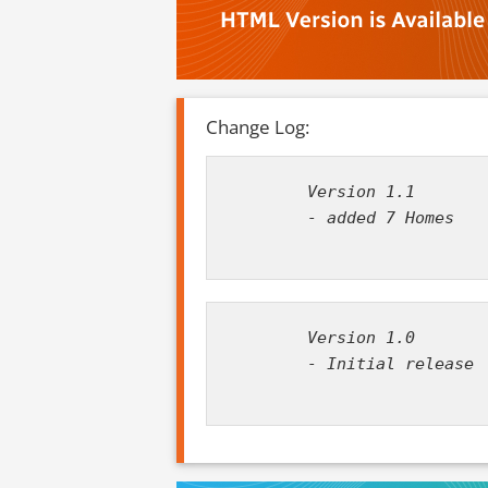
Change Log:
        Version 1.1

        - added 7 Homes

        Version 1.0

        - Initial release
