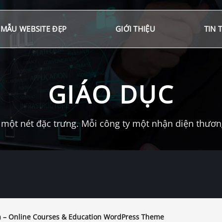
MẪU WEBSITE ĐẸP
GIỚI THIỆU
TIN 
GIÁO DỤC
một nét đặc trưng. Mỗi công ty một nhận diện thương 
 – Online Courses & Education WordPress Theme