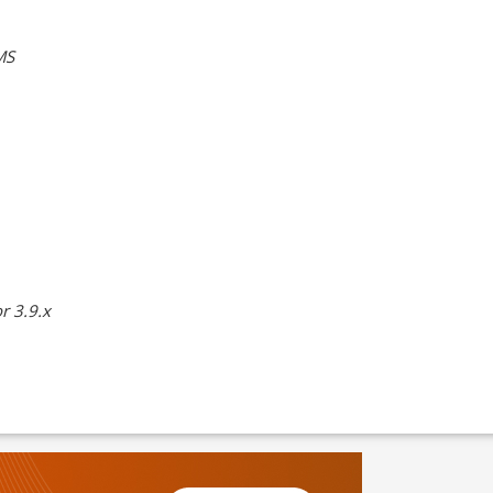
MS
r 3.9.x