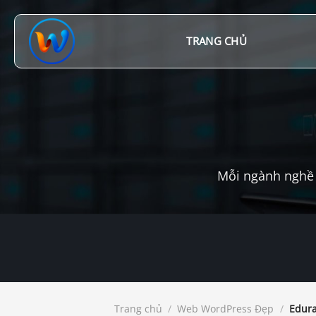
Chuyển
đến
nội
TRANG CHỦ
dung
Mỗi ngành nghề 
Trang chủ
/
Web WordPress Đẹp
/
Edura