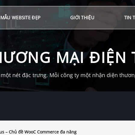
MẪU WEBSITE ĐẸP
GIỚI THIỆU
TIN 
HƯƠNG MẠI ĐIỆN 
một nét đặc trưng. Mỗi công ty một nhận diện thương 
s – Chủ đề WooC Commerce đa năng