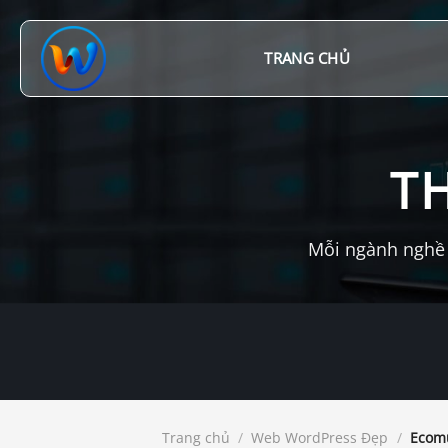
Chuyển
đến
nội
TRANG CHỦ
dung
T
Mỗi ngành nghề 
Trang chủ
/
Web WordPress Đẹp
/
Ecomu