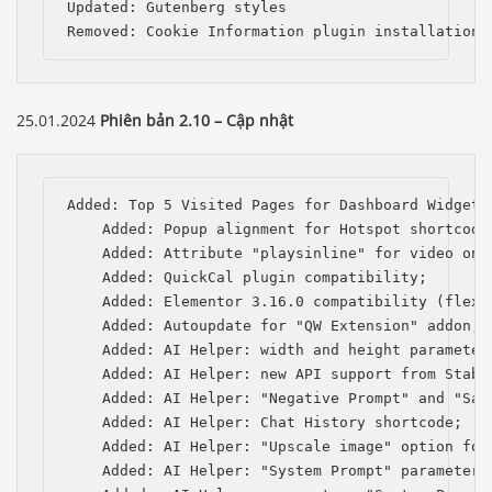
Updated: Gutenberg styles

Removed: Cookie Information plugin installation 
25.01.2024
Phiên bản 2.10 – Cập nhật
Added: Top 5 Visited Pages for Dashboard Widget;

    Added: Popup alignment for Hotspot shortcode;
    Added: Attribute "playsinline" for video on i
    Added: QuickCal plugin compatibility;

    Added: Elementor 3.16.0 compatibility (flexbo
    Added: Autoupdate for "QW Extension" addon;

    Added: AI Helper: width and height parameters
    Added: AI Helper: new API support from Stabil
    Added: AI Helper: "Negative Prompt" and "Saf
    Added: AI Helper: Chat History shortcode;

    Added: AI Helper: "Upscale image" option for
    Added: AI Helper: "System Prompt" parameter 