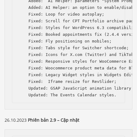
    Added:  AI Helper: рarameters "System Prompt
    Added: AI Helper: an option to enable/disabl
    Fixed: Loop for video autoplay;

    Fixed: Scroll for CPT Portfolio archive page 
    Fixed: Styles for WordPress 6.3 compatibility
    Fixed: Booked appointments fix (2.4.4 version
    Fixed: Fly positioning on mobiles;

    Fixed: Tabs style for Switcher shortcode;

    Fixed: Icons for Х.com (Twitter) and TikTok;

    Fixed: Responsive styles for WooCommerce Exte
    Fixed: Woocommerce product meta data for Blog
    Fixed: Legacy Widget styles in Widgets Editor
    Fixed:  Iframe resize for RevSlider;

    Updated: GSAP JavaScript animation library to
    Updated: The Events Calendar styles.
26.10.2023
Phiên bản 2.9 – Cập nhật