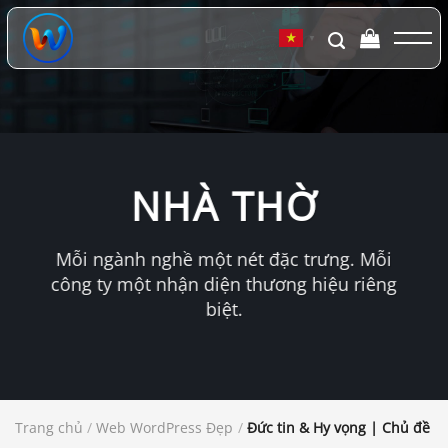
Chuyển
đến
▼
nội
dung
NHÀ THỜ
Mỗi ngành nghề một nét đặc trưng. Mỗi
công ty một nhận diện thương hiệu riêng
biệt.
Trang chủ
/
Web WordPress Đẹp
/
Đức tin & Hy vọng | Chủ đề W