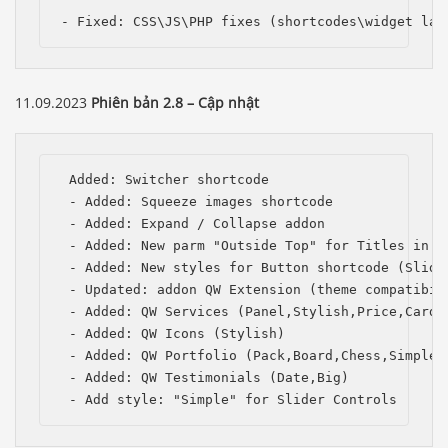
- Fixed: CSS\JS\PHP fixes (shortcodes\widget lay
11.09.2023
Phiên bản 2.8 – Cập nhật
 Added: Switcher shortcode

 - Added: Squeeze images shortcode

 - Added: Expand / Collapse addon

 - Added: New parm "Outside Top" for Titles in th
 - Added: New styles for Button shortcode (Slide,
 - Updated: addon QW Extension (theme compatibili
 - Added: QW Services (Panel,Stylish,Price,Card,P
 - Added: QW Icons (Stylish)

 - Added: QW Portfolio (Pack,Board,Chess,Simple,C
 - Added: QW Testimonials (Date,Big)

 - Add style: "Simple" for Slider Controls