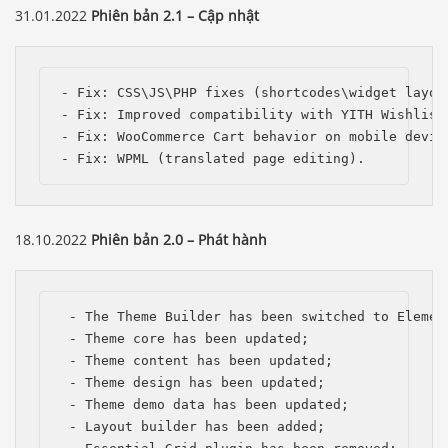
31.01.2022
Phiên bản 2.1 – Cập nhật
- Fix: CSS\JS\PHP fixes (shortcodes\widget layout
- Fix: Improved compatibility with YITH Wishlist 
- Fix: WooCommerce Cart behavior on mobile device
- Fix: WPML (translated page editing).
18.10.2022
Phiên bản 2.0 – Phát hành
 - The Theme Builder has been switched to Element
 - Theme сore has been updated;

 - Theme content has been updated;

 - Theme design has been updated;

 - Theme demo data has been updated; 

 - Layout builder has been added;
