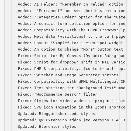
Added: AI Helper: "Remember on reload" option for
Added:  "Permanent" and switcher customization p
Added: "Categories Order" option for the "Categor
Added: A contact form selection option for indiv
Added: Compatibility with The GDPR Framework plug
Added: Meta data (variations) to the cart page

Added: Layout "Simple" for the Hotspot widget

Added: An option to change "More" button text for
Fixed: Script for Bg-Canvas (Dynamic Background) 
Fixed: Script for dropdown shift in RTL version

Fixed: PHP 8 compatibility: $content=null replace
Fixed: Switcher and Image Generator scripts

Fixed: Compatibility with WPML Multilingual CMS (
Fixed: Text shifting for "Background Text" module
Fixed: "WooCommerce Search" filter

Fixed: Styles for video added in project items

Fixed: SVG icon animation in the Icons shortcode

Updated: Blogger shortcode styles

Updated: QW Extension addon (to version 1.4.1)

Updated: Elementor styles
