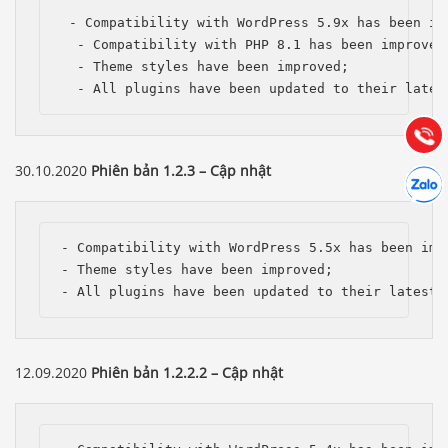
Báo giá & Đặt hàng:
 - Compatibility with WordPress 5.9x has been imp
0903.976.769
  - Compatibility with PHP 8.1 has been improved;
  - Theme styles have been improved;

  - All plugins have been updated to their lates
Hướng dẫn & Hỗ trợ:
(028) 22.166.144
Tư vấn
Gọi cho
30.10.2020
Phiên bản 1.2.3 – Cập nhật
Hợp tác
Chát cù
- Compatibility with WordPress 5.5x has been impr
- Theme styles have been improved;

- All plugins have been updated to their latest 
12.09.2020
Phiên bản 1.2.2.2 – Cập nhật