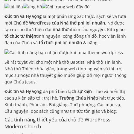
Đức tin và Hy vọng
là một phản ứng xác thực, sạch sẽ và tươi
mới
Chủ đề WordPress của Nhà thờ phi lợi nhuận
. Nó được
tạo ra cho thời hiện đại
nhà thờ
nhóm cầu nguyện, Kitô giáo,
tổ chức từ thiện
tình nguyện, cộng đồng tín đồ, học viện lãnh
đạo của Chúa và
tổ chức phi lợi nhuận
& hãng.
Sẽ rất tuyệt vời cho một nhà thờ Baptist, Nhà thờ Tin lành,
Nhà thờ Thiên chúa giáo, trang web tình nguyện và tài trợ,
mục sư hoặc nhà thuyết giáo muốn giúp đỡ mọi người thông
qua Chúa Jesus.
Đức tin và Hy vọng
đã phổ biến
Lịch sự kiện
– tạo và hiển thị
các sự kiện sắp tới: trại hè,
Trường Chúa Nhật
Phát trực tiếp,
Kinh thánh, Phúc âm, Bài giảng, Thờ phượng, Các mục vụ,
Cầu nguyện, đọc sách cũng như tin tức tôn giáo và blog.
Các tính năng thiết yếu của chủ đề WordPress
Modern Church