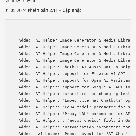
Nhật ký thay đổi
01.05.2024
Phiên bản 2.11 – Cập nhật
Added: AI Helper Image Generator & Media Library
Added: AI Helper Image Generator & Media Library
Added: AI Helper Image Generator & Media Library
Added: AI Helper Image Generator & Media Library
Added: AI Helper: Chatbot AI Assistant to help w
Added: AI Helper: support for Flowise AI API for 
Added: AI Helper: support for Open AI Assistants 
Added: AI Helper: support for Google AI API (aka 
Added: AI Helper: parameters for changing text a
Added: AI Helper: "Embed External Chatbots" optio
Added: AI Helper: "LoRA model" parameter for subm
Added: AI Helper: "Proxy URL" parameter for API 
Added: AI Helper: a "model choice" field in Gute
Added: AI Helper: customization parameters for s
Added:  AI Helper: Popup Layout for "AI Chat" sho