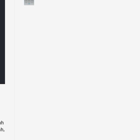
nh
h,