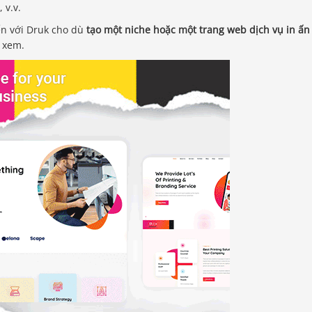
 v.v.
iển với Druk cho dù
tạo một niche hoặc một trang web dịch vụ in ấn
ử xem.