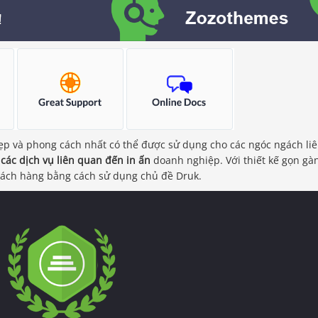
ẹp và phong cách nhất có thể được sử dụng cho các ngóc ngách li
 các dịch vụ liên quan đến in ấn
doanh nghiệp. Với thiết kế gọn gà
khách hàng bằng cách sử dụng chủ đề Druk.