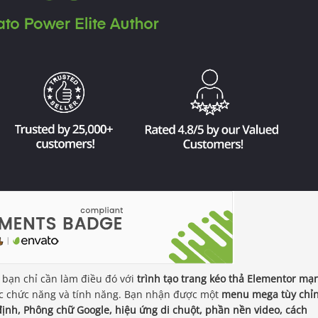
 bạn chỉ cần làm điều đó với
trình tạo trang kéo thả Elementor mạ
ác chức năng và tính năng. Bạn nhận được một
menu mega tùy chỉn
ố định, Phông chữ Google, hiệu ứng di chuột, phần nền video, cách