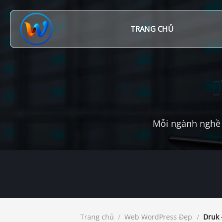
Chuyển
đến
nội
TRANG CHỦ
dung
Mỗi ngành nghề 
Trang chủ
/
Web WordPress Đẹp
/
Druk 