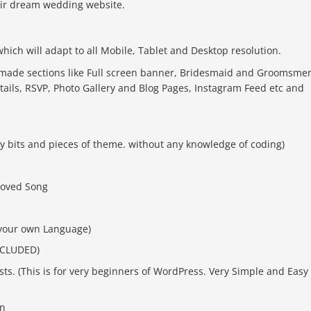
eir dream wedding website.
hich will adapt to all Mobile, Tablet and Desktop resolution.
ade sections like Full screen banner, Bridesmaid and Groomsme
tails, RSVP, Photo Gallery and Blog Pages, Instagram Feed etc and
y bits and pieces of theme. without any knowledge of coding)
loved Song
n your own Language)
NCLUDED)
ts. (This is for very beginners of WordPress. Very Simple and Easy 
on