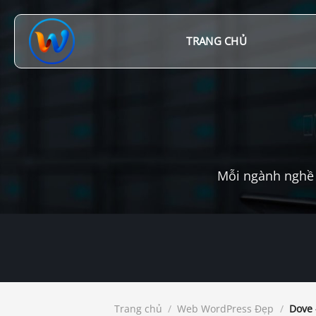
Chuyển
đến
nội
TRANG CHỦ
dung
Mỗi ngành nghề 
Trang chủ
/
Web WordPress Đẹp
/
Dove 