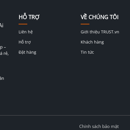
HỖ TRỢ
VỀ CHÚNG TÔI
Ai
Liên hệ
Giới thiệu TRUST.vn
Hỗ trợ
Khách hàng
p –
Đặt hàng
Tin tức
á rẻ,
ân
Chính sách bảo mật