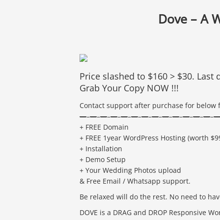
Dove – A 
Price slashed to $160 > $30. Last d
Grab Your Copy NOW !!!
Contact support after purchase for below f
—
–
—
–
—
–
—
–
—
–
—
–
—
–
—
–
—
–
—
–
—
–
—
–
—
–
+ FREE Domain
+ FREE 1year WordPress Hosting (worth $9
+ Installation
+ Demo Setup
+ Your Wedding Photos upload
& Free Email / Whatsapp support.
Be relaxed will do the rest. No need to ha
DOVE is a DRAG and DROP Responsive Wor