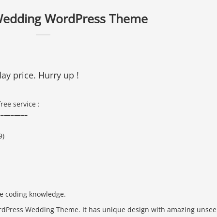
Wedding WordPress Theme
ay price. Hurry up !
ree service :
—
–
—
–
—
–
–
9)
ve coding knowledge.
dPress Wedding Theme. It has unique design with amazing unse