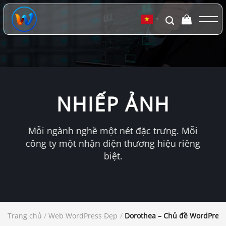
Chuyển
đến
▼
nội
dung
NHIẾP ẢNH
Mỗi ngành nghề một nét đặc trưng. Mỗi
công ty một nhận diện thương hiệu riêng
biệt.
Trang chủ
/
Web WordPress Đẹp
/
Dorothea – Chủ đề WordPress