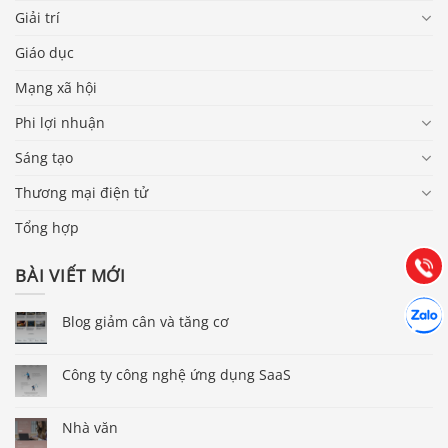
Giải trí
Giáo dục
Mạng xã hội
Phi lợi nhuận
Báo giá & Đặt hàng:
Sáng tạo
0903.976.769
Thương mại điện tử
Hướng dẫn & Hỗ trợ:
Tổng hợp
(028) 22.166.144
Tư vấn
Gọi cho
BÀI VIẾT MỚI
Hợp tác
Chát cù
Blog giảm cân và tăng cơ
Công ty công nghệ ứng dụng SaaS
Nhà văn