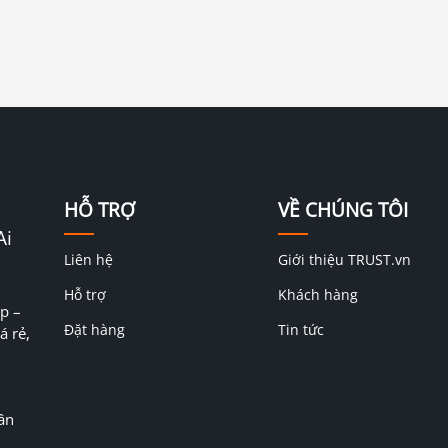
HỖ TRỢ
VỀ CHÚNG TÔI
Ai
Liên hệ
Giới thiệu TRUST.vn
Hỗ trợ
Khách hàng
p –
Đặt hàng
Tin tức
á rẻ,
ân