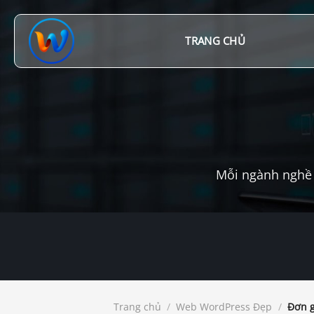
Chuyển
đến
nội
TRANG CHỦ
dung
Mỗi ngành nghề 
Trang chủ
/
Web WordPress Đẹp
/
Đơn g