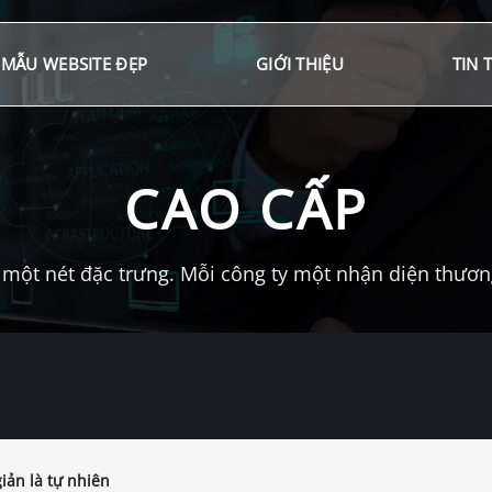
MẪU WEBSITE ĐẸP
GIỚI THIỆU
TIN 
CAO CẤP
một nét đặc trưng. Mỗi công ty một nhận diện thương 
iản là tự nhiên