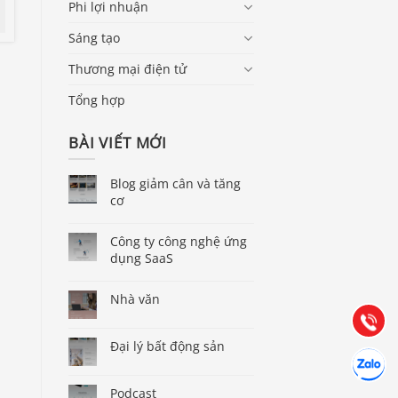
Phi lợi nhuận
Sáng tạo
Thương mại điện tử
Tổng hợp
BÀI VIẾT MỚI
Blog giảm cân và tăng
cơ
Báo giá & Đặt hàng:
0903.976.769
Công ty công nghệ ứng
dụng SaaS
Hướng dẫn & Hỗ trợ:
Nhà văn
(028) 22.166.144
Tư vấn
Gọi cho 
Đại lý bất động sản
Hợp tác
Chát cùn
Podcast