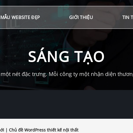
MẪU WEBSITE ĐẸP
GIỚI THIỆU
TIN 
SÁNG TẠO
một nét đặc trưng. Mỗi công ty một nhận diện thương 
i | Chủ đề WordPress thiết kế nội thất