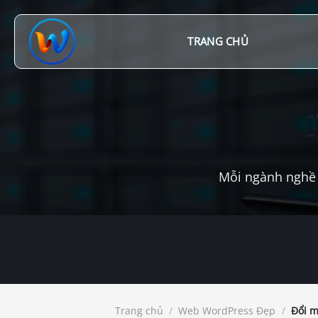
Chuyển
đến
nội
TRANG CHỦ
dung
Mỗi ngành nghề 
Trang chủ
/
Web WordPress Đẹp
/
Đổi mớ