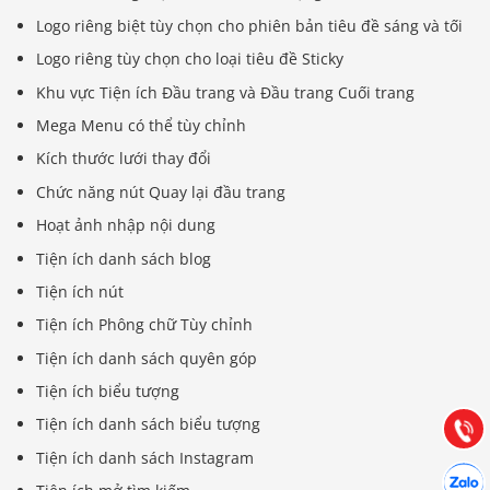
Logo riêng biệt tùy chọn cho phiên bản tiêu đề sáng và tối
Logo riêng tùy chọn cho loại tiêu đề Sticky
Khu vực Tiện ích Đầu trang và Đầu trang Cuối trang
Mega Menu có thể tùy chỉnh
Kích thước lưới thay đổi
Chức năng nút Quay lại đầu trang
Hoạt ảnh nhập nội dung
Tiện ích danh sách blog
Tiện ích nút
Báo giá & Đặt hàng:
0903.976.769
Tiện ích Phông chữ Tùy chỉnh
Tiện ích danh sách quyên góp
Hướng dẫn & Hỗ trợ:
Tiện ích biểu tượng
(028) 22.166.144
Tư vấn
Tiện ích danh sách biểu tượng
Gọi cho
Tiện ích danh sách Instagram
Hợp tác
Chát cù