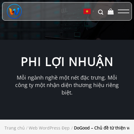
Chuyển
đến
▼
nội
dung
PHI LỢI NHUẬN
Mỗi ngành nghề một nét đặc trưng. Mỗi
công ty một nhận diện thương hiệu riêng
biệt.
Trang chủ
/
Web WordPress Đẹp
/
DoGood – Chủ đề từ thiện và 