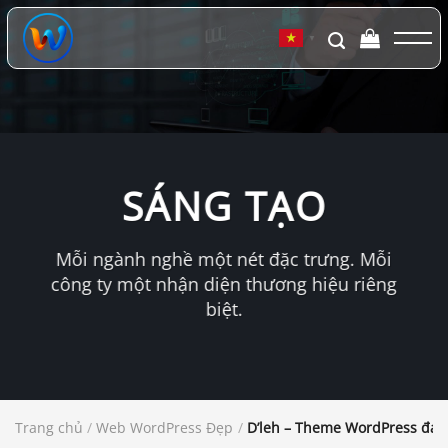
Chuyển
đến
▼
nội
dung
SÁNG TẠO
Mỗi ngành nghề một nét đặc trưng. Mỗi
công ty một nhận diện thương hiệu riêng
biệt.
Trang chủ
/
Web WordPress Đẹp
/
D’leh – Theme WordPress đa 