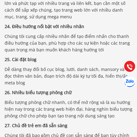
lớn và phức tạp với nhiều trang và liên kết, bạn cần một số
cách để sắp xếp chúng, tạo trang web lớn với nhiều danh
mục, trang, sử dụng mega menu
24. Điều hướng nổi bật với nhiều nhãn
Báo giá & Đặt hàng:
0903.976.769
Chúng tôi cung cấp nhiều nhãn để tạo điểm nhấn cho thanh
điều hướng của bạn, phù hợp cho các sự kiện hoặc các trang
quan trọng mà bạn muốn khách hàng hướng tới
Hướng dẫn & Hỗ trợ:
(028) 22.166.144
25. Cài đặt blog
Tư vấn
Gọi cho
Dễ dàng thay đổi bố cục blog, lưới, danh sách, mansory và
đọc thêm văn bản, đoạn trích độ dài ký tự tối đa, hiển thị/ẩn
Hợp tác
Chát cù
meta blog
26. Nhiều biểu tượng phông chữ
Biểu tượng phông chữ nhanh, có thể mở rộng và là xu hướng
hiện nay trong các trang web hiện đại, hàng nghìn biểu tượng
phông chữ cho phép bạn tạo trang nội dung sáng tạo
27. Chủ đề trẻ em đã sẵn sàng
Chúng tôi đã bao gồm chủ đề con sẵn sàng để bạn tùy chỉnh