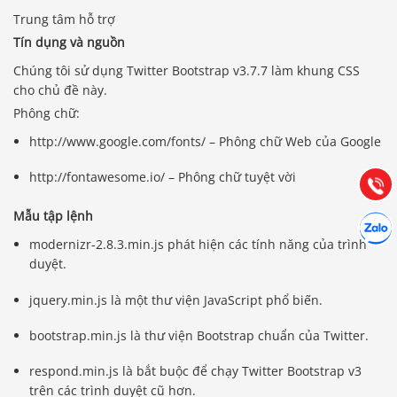
Trung tâm hỗ trợ
Tín dụng và nguồn
Chúng tôi sử dụng Twitter Bootstrap v3.7.7 làm khung CSS
Báo giá & Đặt hàng:
cho chủ đề này.
0903.976.769
Phông chữ:
http://www.google.com/fonts/ – Phông chữ Web của Google
Hướng dẫn & Hỗ trợ:
(028) 22.166.144
Tư vấn
http://fontawesome.io/ – Phông chữ tuyệt vời
Gọi cho
Mẫu tập lệnh
Hợp tác
Chát cù
modernizr-2.8.3.min.js phát hiện các tính năng của trình
duyệt.
jquery.min.js là một thư viện JavaScript phổ biến.
bootstrap.min.js là thư viện Bootstrap chuẩn của Twitter.
respond.min.js là bắt buộc để chạy Twitter Bootstrap v3
trên các trình duyệt cũ hơn.