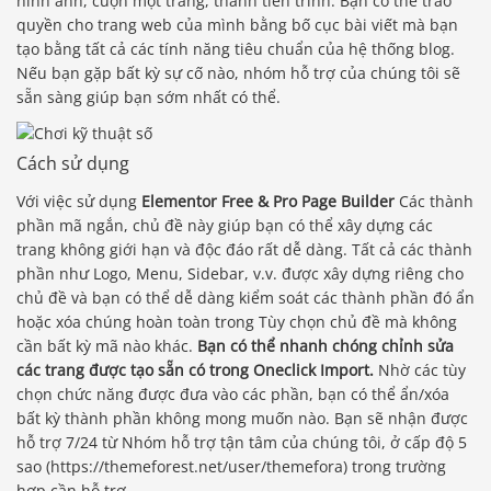
hình ảnh, cuộn một trang, thanh tiến trình. Bạn có thể trao
quyền cho trang web của mình bằng bố cục bài viết mà bạn
tạo bằng tất cả các tính năng tiêu chuẩn của hệ thống blog.
Nếu bạn gặp bất kỳ sự cố nào, nhóm hỗ trợ của chúng tôi sẽ
sẵn sàng giúp bạn sớm nhất có thể.
Cách sử dụng
Với việc sử dụng
Elementor Free & Pro Page Builder
Các thành
phần mã ngắn, chủ đề này giúp bạn có thể xây dựng các
trang không giới hạn và độc đáo rất dễ dàng. Tất cả các thành
phần như Logo, Menu, Sidebar, v.v. được xây dựng riêng cho
chủ đề và bạn có thể dễ dàng kiểm soát các thành phần đó ẩn
hoặc xóa chúng hoàn toàn trong Tùy chọn chủ đề mà không
cần bất kỳ mã nào khác.
Bạn có thể nhanh chóng chỉnh sửa
các trang được tạo sẵn có trong Oneclick Import.
Nhờ các tùy
chọn chức năng được đưa vào các phần, bạn có thể ẩn/xóa
bất kỳ thành phần không mong muốn nào. Bạn sẽ nhận được
hỗ trợ 7/24 từ Nhóm hỗ trợ tận tâm của chúng tôi, ở cấp độ 5
sao (https://themeforest.net/user/themefora) trong trường
hợp cần hỗ trợ.