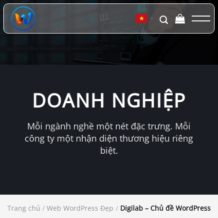
Chuyển
đến
▼
nội
dung
DOANH NGHIỆP
Mỗi ngành nghề một nét đặc trưng. Mỗi
công ty một nhận diện thương hiệu riêng
biệt.
Trang chủ
/
Web WordPress Đẹp
/
Digilab – Chủ đề WordPress củ