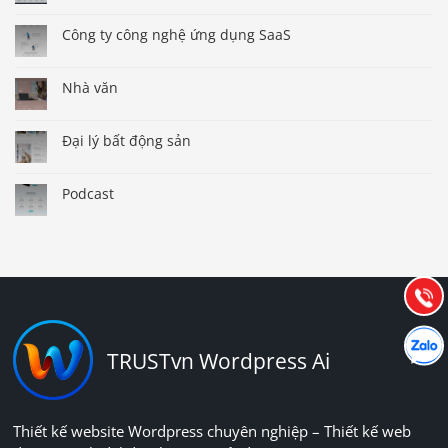
Công ty công nghệ ứng dụng SaaS
Nhà văn
Đại lý bất động sản
Báo giá & Đặt hàng:
Podcast
0903.976.769
Hướng dẫn & Hỗ trợ:
(028) 22.166.144
Tư vấn
Gọi cho
Hợp tác
Chát cù
TRUSTvn Wordpress Ai
Thiết kế website Wordpress chuyên nghiệp – Thiết kế web