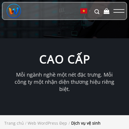
Chuyển
đến
▼
nội
dung
CAO CẤP
Mỗi ngành nghề một nét đặc trưng. Mỗi
công ty một nhận diện thương hiệu riêng
biệt.
Trang chủ
/
Web WordPress Đẹp
/
Dịch vụ vệ sinh