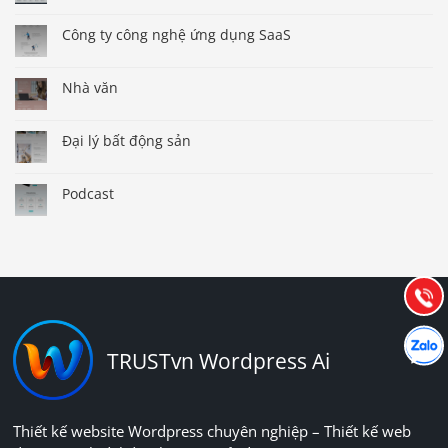
Công ty công nghệ ứng dụng SaaS
Nhà văn
Đại lý bất động sản
Báo giá & Đặt hàng:
Podcast
0903.976.769
Hướng dẫn & Hỗ trợ:
(028) 22.166.144
Tư vấn
Gọi cho
Hợp tác
Chát cù
TRUSTvn Wordpress Ai
Thiết kế website Wordpress chuyên nghiệp – Thiết kế web