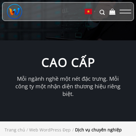
Chuyển
đến
▼
nội
dung
CAO CẤP
Mỗi ngành nghề một nét đặc trưng. Mỗi
công ty một nhận diện thương hiệu riêng
biệt.
Trang chủ
/
Web WordPress Đẹp
/
Dịch vụ chuyên nghiệp