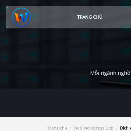
Chuyển
đến
nội
TRANG CHỦ
dung
Mỗi ngành nghề 
Trang chủ
/
Web WordPress Đẹp
/
Dịch 