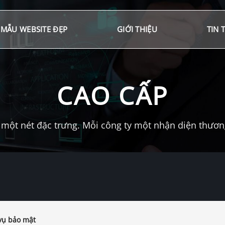
MẪU WEBSITE ĐẸP
GIỚI THIỆU
TIN 
CAO CẤP
một nét đặc trưng. Mỗi công ty một nhận diện thương 
vụ bảo mật