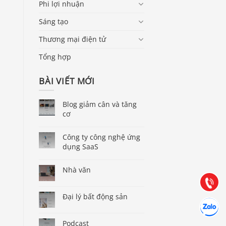
Phi lợi nhuận
Sáng tạo
Thương mại điện tử
Tổng hợp
BÀI VIẾT MỚI
Blog giảm cân và tăng
cơ
Báo giá & Đặt hàng:
0903.976.769
Công ty công nghệ ứng
dụng SaaS
Hướng dẫn & Hỗ trợ:
Nhà văn
(028) 22.166.144
Tư vấn
Gọi cho 
Đại lý bất động sản
Hợp tác
Chát cùn
Podcast