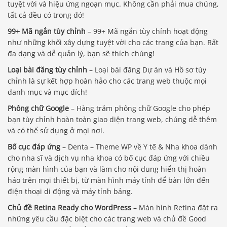
tuyệt vời và hiệu ứng ngoạn mục. Không cần phải mua chúng,
tất cả đều có trong đó!
99+ Mã ngắn tùy chỉnh
– 99+ Mã ngắn tùy chỉnh hoạt động
như những khối xây dựng tuyệt vời cho các trang của bạn. Rất
đa dạng và dễ quản lý, bạn sẽ thích chúng!
Loại bài đăng tùy chỉnh
– Loại bài đăng Dự án và Hồ sơ tùy
chỉnh là sự kết hợp hoàn hảo cho các trang web thuộc mọi
danh mục và mục đích!
Phông chữ Google
– Hàng trăm phông chữ Google cho phép
bạn tùy chỉnh hoàn toàn giao diện trang web, chúng dễ thêm
và có thể sử dụng ở mọi nơi.
Bố cục đáp ứng
– Denta – Theme WP về Y tế & Nha khoa dành
cho nha sĩ và dịch vụ nha khoa có bố cục đáp ứng với chiều
rộng màn hình của bạn và làm cho nội dung hiển thị hoàn
hảo trên mọi thiết bị, từ màn hình máy tính để bàn lớn đến
điện thoại di động và máy tính bảng.
Chủ đề Retina Ready cho WordPress
– Màn hình Retina đặt ra
những yêu cầu đặc biệt cho các trang web và chủ đề Good