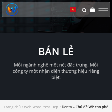
Chuyển
đến
▼
nội
dung
BÁN LẺ
Mỗi ngành nghề một nét đặc trưng. Mỗi
công ty một nhận diện thương hiệu riêng
biệt.
Trang chủ
/
Web WordPress Đẹp
/
Denta – Chủ đề WP cho phòn