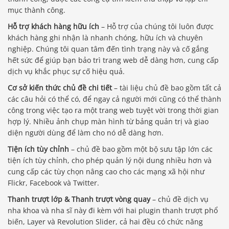
mục thành công.
Hỗ trợ khách hàng hữu ích
– Hỗ trợ của chúng tôi luôn được
khách hàng ghi nhận là nhanh chóng, hữu ích và chuyên
nghiệp. Chúng tôi quan tâm đến tình trạng này và cố gắng
hết sức để giúp bạn bảo trì trang web dễ dàng hơn, cung cấp
dịch vụ khắc phục sự cố hiệu quả.
Cơ sở kiến ​​thức chủ đề chi tiết
– tài liệu chủ đề bao gồm tất cả
các câu hỏi có thể có, để ngay cả người mới cũng có thể thành
công trong việc tạo ra một trang web tuyệt vời trong thời gian
hợp lý. Nhiều ảnh chụp màn hình từ bảng quản trị và giao
diện người dùng để làm cho nó dễ dàng hơn.
Tiện ích tùy chỉnh
– chủ đề bao gồm một bộ sưu tập lớn các
tiện ích tùy chỉnh, cho phép quản lý nội dung nhiều hơn và
cung cấp các tùy chọn nâng cao cho các mạng xã hội như
Flickr, Facebook và Twitter.
Thanh trượt lớp & Thanh trượt vòng quay
– chủ đề dịch vụ
nha khoa và nha sĩ này đi kèm với hai plugin thanh trượt phổ
biến, Layer và Revolution Slider, cả hai đều có chức năng