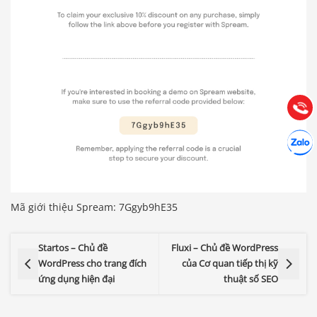
Báo giá & Đặt hàng:
0903.976.769
Hướng dẫn & Hỗ trợ:
(028) 22.166.144
Tư vấn
Gọi cho
Hợp tác
Chát cù
Mã giới thiệu Spream: 7Ggyb9hE35
Startos – Chủ đề
Fluxi – Chủ đề WordPress
WordPress cho trang đích
của Cơ quan tiếp thị kỹ
ứng dụng hiện đại
thuật số SEO