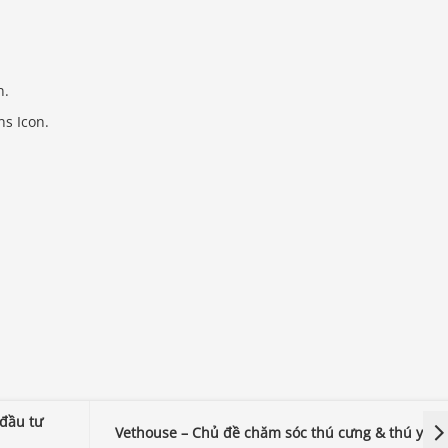
n.
s Icon.
đầu tư
Vethouse – Chủ đề chăm sóc thú cưng & thú y