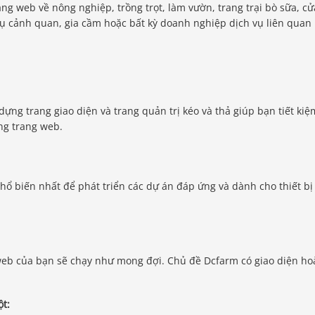
g web về nông nghiệp, trồng trọt, làm vườn, trang trại bò sữa, cử
ụ cảnh quan, gia cầm hoặc bất kỳ doanh nghiệp dịch vụ liên quan
ựng trang giao diện và trang quản trị kéo và thả giúp bạn tiết kiệ
ung trang web.
hổ biến nhất để phát triển các dự án đáp ứng và dành cho thiết bị
 web của bạn sẽ chạy như mong đợi. Chủ đề Dcfarm có giao diện h
t: