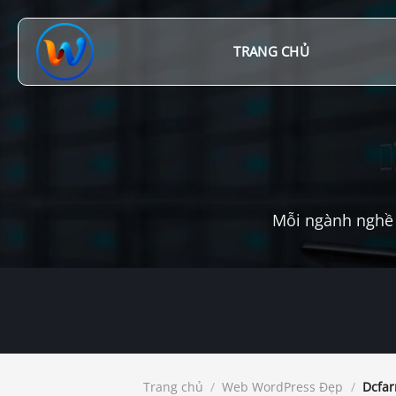
Chuyển
đến
nội
TRANG CHỦ
dung
Mỗi ngành nghề 
Trang chủ
/
Web WordPress Đẹp
/
Dcfar