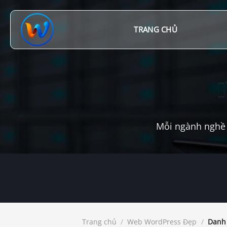
Chuyển
đến
nội
TRANG CHỦ
dung
Mỗi ngành nghề 
Trang chủ
/
Web WordPress Đẹp
/
Danh 