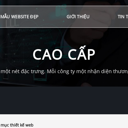
MẪU WEBSITE ĐẸP
GIỚI THIỆU
TIN 
CAO CẤP
một nét đặc trưng. Mỗi công ty một nhận diện thương 
mục thiết kế web