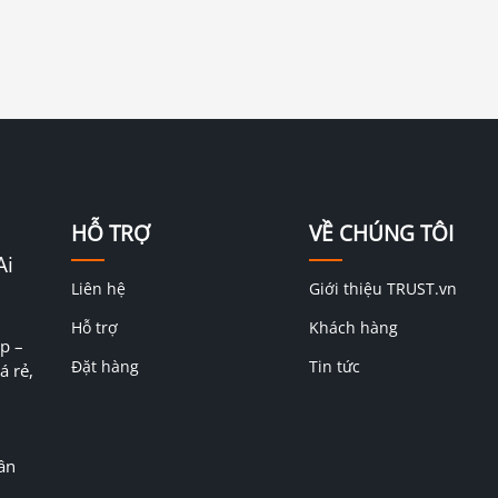
HỖ TRỢ
VỀ CHÚNG TÔI
Ai
Liên hệ
Giới thiệu TRUST.vn
Hỗ trợ
Khách hàng
p –
Đặt hàng
Tin tức
á rẻ,
ân