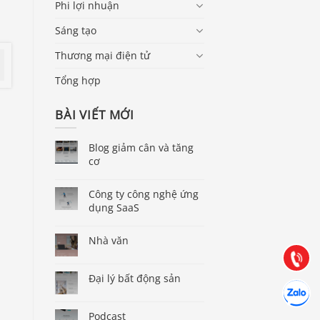
Phi lợi nhuận
Sáng tạo
Thương mại điện tử
Tổng hợp
BÀI VIẾT MỚI
Blog giảm cân và tăng
cơ
Báo giá & Đặt hàng:
0903.976.769
Công ty công nghệ ứng
dụng SaaS
Hướng dẫn & Hỗ trợ:
Nhà văn
(028) 22.166.144
Tư vấn
Gọi cho 
Đại lý bất động sản
Hợp tác
Chát cùn
Podcast