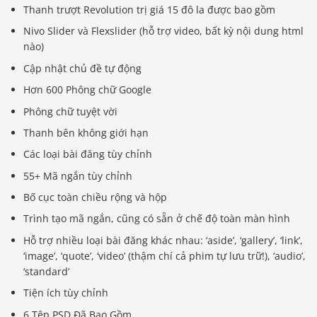
Thanh trượt Revolution trị giá 15 đô la được bao gồm
Nivo Slider và Flexslider (hỗ trợ video, bất kỳ nội dung html
nào)
Cập nhật chủ đề tự động
Hơn 600 Phông chữ Google
Phông chữ tuyệt vời
Thanh bên không giới hạn
Các loại bài đăng tùy chỉnh
55+ Mã ngắn tùy chỉnh
Bố cục toàn chiều rộng và hộp
Trình tạo mã ngắn, cũng có sẵn ở chế độ toàn màn hình
Hỗ trợ nhiều loại bài đăng khác nhau: ‘aside’, ‘gallery’, ‘link’,
‘image’, ‘quote’, ‘video’ (thậm chí cả phim tự lưu trữ!), ‘audio’,
‘standard’
Tiện ích tùy chỉnh
6 Tệp PSD Đã Bao Gồm