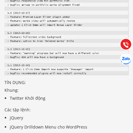
Báo giá & Đặt hàng:
0903.976.769
Hướng dẫn & Hỗ trợ:
(028) 22.166.144
Tư vấn
Gọi cho
Hợp tác
Chát cù
TÍN DỤNG:
Khung:
Twitter Khởi động
Các tập lệnh:
jQuery
jQuery Drilldown Menu cho WordPress