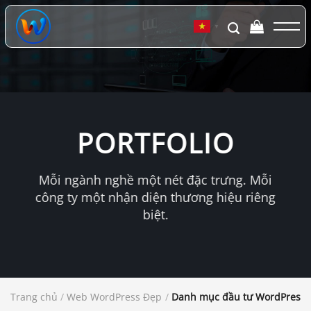
Chuyển
đến
▼
nội
dung
PORTFOLIO
Mỗi ngành nghề một nét đặc trưng. Mỗi
công ty một nhận diện thương hiệu riêng
biệt.
Trang chủ
/
Web WordPress Đẹp
/
Danh mục đầu tư WordPress N