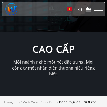
Chuyển
đến
▼
nội
dung
CAO CẤP
Mỗi ngành nghề một nét đặc trưng. Mỗi
công ty một nhận diện thương hiệu riêng
biệt.
Trang chủ
/
Web WordPress Đẹp
/
Danh mục đầu tư & CV