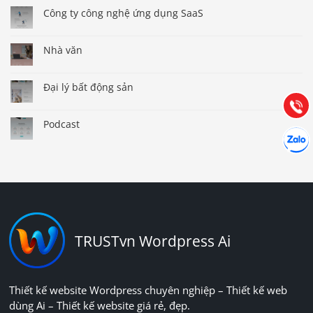
Công ty công nghệ ứng dụng SaaS
Báo giá & Đặt hàng:
0903.976.769
Nhà văn
Hướng dẫn & Hỗ trợ:
Đại lý bất động sản
(028) 22.166.144
Tư vấn
Gọi cho
Podcast
Hợp tác
Chát cù
TRUSTvn Wordpress Ai
Thiết kế website Wordpress chuyên nghiệp – Thiết kế web
dùng Ai – Thiết kế website giá rẻ, đẹp.