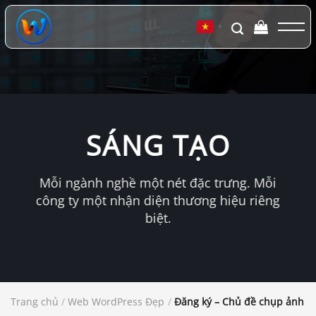
Chuyển
đến
▼
nội
dung
SÁNG TẠO
Mỗi ngành nghề một nét đặc trưng. Mỗi
công ty một nhận diện thương hiệu riêng
biệt.
Trang chủ
/
Web WordPress Đẹp
/
Đăng ký – Chủ đề chụp ảnh po