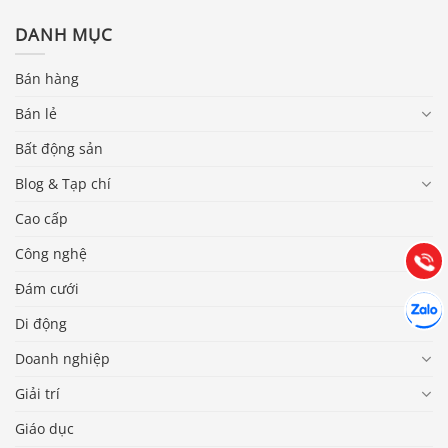
DANH MỤC
Bán hàng
Bán lẻ
Báo giá & Đặt hàng:
Bất động sản
0903.976.769
Blog & Tạp chí
Hướng dẫn & Hỗ trợ:
Cao cấp
(028) 22.166.144
Tư vấn
Công nghệ
Gọi cho
Đám cưới
Hợp tác
Chát cù
Di động
Doanh nghiệp
Giải trí
Giáo dục