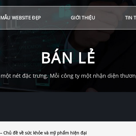
MẪU WEBSITE ĐẸP
GIỚI THIỆU
TIN 
BÁN LẺ
một nét đặc trưng. Mỗi công ty một nhận diện thương 
 – Chủ đề về sức khỏe và mỹ phẩm hiện đại