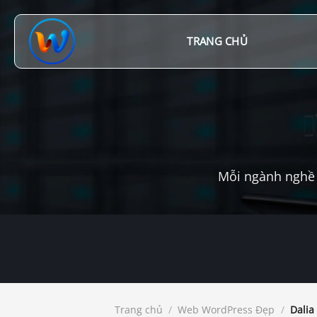
Chuyển
đến
nội
TRANG CHỦ
dung
Mỗi ngành nghề 
Trang chủ
/
Web WordPress Đẹp
/
Dalia